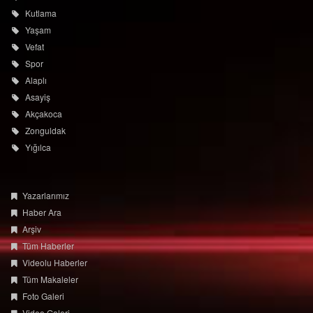
Kutlama
Yaşam
Vefat
Spor
Alaplı
Asayiş
Akçakoca
Zonguldak
Yığılca
Yazarlarımız
Haber Ara
Arşiv
Tüm Haberler
Videolu Haberler
Tüm Makaleler
Foto Galeri
Video Galeri