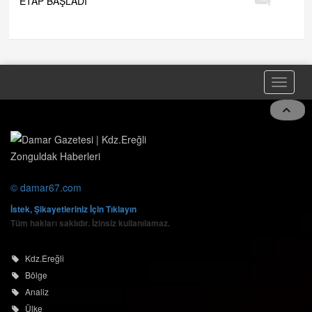
ETAP BAŞLADI
Toggle
naviga
© damar67.com
İstek, Şikayetleriniz İçin Tıklayın
Tüm hakları saklıdır. İzinsiz kullanılamaz.
Kdz.Ereğli
Bölge
Analiz
Ülke