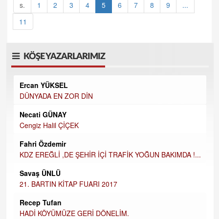
s.
1
2
3
4
5
6
7
8
9
...
11
KÖŞE YAZARLARIMIZ
Ercan YÜKSEL
DÜNYADA EN ZOR DİN
Necati GÜNAY
Cengiz Halil ÇİÇEK
Fahri Özdemir
KDZ EREĞLİ ,DE ŞEHİR İÇİ TRAFİK YOĞUN BAKIMDA !...
Savaş ÜNLÜ
21. BARTIN KİTAP FUARI 2017
Recep Tufan
HADİ KÖYÜMÜZE GERİ DÖNELİM.