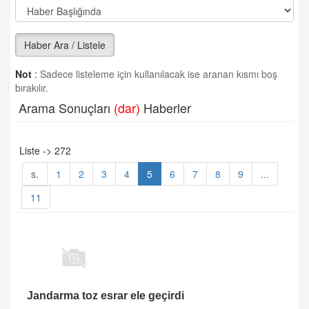
Haber Ara / Listele
Not
:
Sadece listeleme için kullanılacak ise aranan kısmı boş
bırakılır.
Arama Sonuçları
(dar)
Haberler
Liste -> 272
s.
1
2
3
4
5
6
7
8
9
...
11
Jandarma toz esrar ele geçirdi