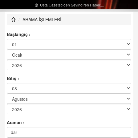
Usta Gazeteciden Sevindiren Haber....
ARAMA İŞLEMLERİ
Başlangıç :
Bitiş :
Aranan :