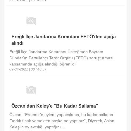
Ereğli İlçe Jandarma Komutanı FETÖ'den açığa
alındı
Ereğli İlçe Jandarma Komutanı Üstteğmen Bayram
Dündar'ın Fettullahçı Terör Örgütü (FETÖ) soruşturması
kapsamında açığa alındığı öğrenildi.
09-04-2021 | 08 : 46 57
Özcan'dan Keleş'e "Bu Kadar Sallama"
Özcan; “Erdemir’e eylem yapacakmış, bu kadar sallama.
Fındık fıstık yemekten başka ne yaptınız”, Diyerek, Aslan
Keleş'in oy avcılığı yaptığını ..