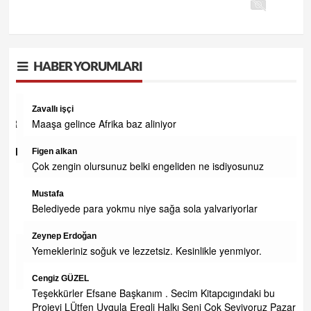
HABER YORUMLARI
Zavallı işçi
OR
Maaşa gelince Afrika baz aliniyor
AMI
Figen alkan
Çok zengin olursunuz belki engeliden ne isdiyosunuz
Mustafa
Belediyede para yokmu niye sağa sola yalvariyorlar
Zeynep Erdoğan
Yemekleriniz soğuk ve lezzetsiz. Kesinlikle yenmiyor.
Cengiz GÜZEL
Teşekkürler Efsane Başkanım . Secim Kitapcıgındaki bu
Projeyi LÜtfen Uygula Eregli Halkı Seni Cok Seviyoruz Pazar