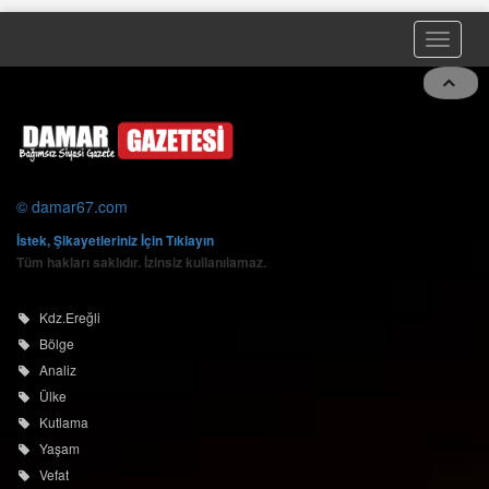
Toggle
naviga
© damar67.com
İstek, Şikayetleriniz İçin Tıklayın
Tüm hakları saklıdır. İzinsiz kullanılamaz.
Kdz.Ereğli
Bölge
Analiz
Ülke
Kutlama
Yaşam
Vefat