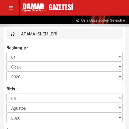
Usta Gazeteciden Sevindiren Haber....
ARAMA İŞLEMLERİ
Başlangıç :
Bitiş :