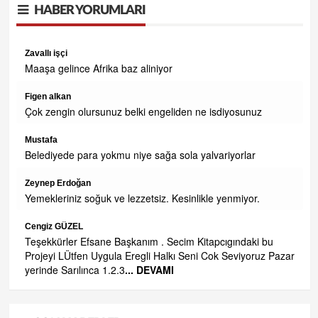
HABER YORUMLARI
Zavallı işçi
OR
Maaşa gelince Afrika baz aliniyor
AMI
Figen alkan
Çok zengin olursunuz belki engeliden ne isdiyosunuz
Mustafa
Belediyede para yokmu niye sağa sola yalvariyorlar
Zeynep Erdoğan
Yemekleriniz soğuk ve lezzetsiz. Kesinlikle yenmiyor.
Cengiz GÜZEL
Teşekkürler Efsane Başkanım . Secim Kitapcıgındaki bu
Projeyi LÜtfen Uygula Eregli Halkı Seni Cok Seviyoruz Pazar
yerinde Sarılınca 1.2.3
... DEVAMI
e