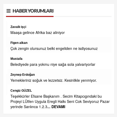
HABER YORUMLARI
Zavallı işçi
OR
Maaşa gelince Afrika baz aliniyor
AMI
Figen alkan
Çok zengin olursunuz belki engeliden ne isdiyosunuz
Mustafa
Belediyede para yokmu niye sağa sola yalvariyorlar
Zeynep Erdoğan
Yemekleriniz soğuk ve lezzetsiz. Kesinlikle yenmiyor.
Cengiz GÜZEL
Teşekkürler Efsane Başkanım . Secim Kitapcıgındaki bu
Projeyi LÜtfen Uygula Eregli Halkı Seni Cok Seviyoruz Pazar
yerinde Sarılınca 1.2.3
... DEVAMI
e