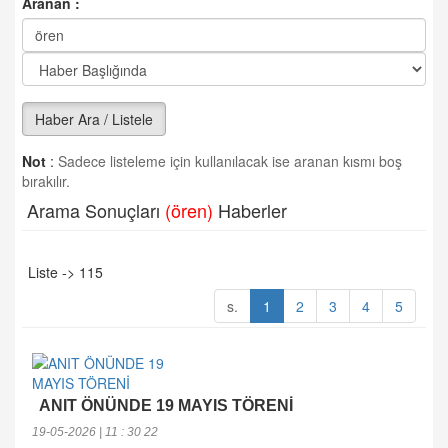
Aranan :
Haber Ara / Listele
Not
:
Sadece listeleme için kullanılacak ise aranan kısmı boş
bırakılır.
Arama Sonuçları
(ören)
Haberler
Liste -> 115
s.
1
2
3
4
5
ANIT ÖNÜNDE 19 MAYIS TÖRENİ
19-05-2026 | 11 : 30 22