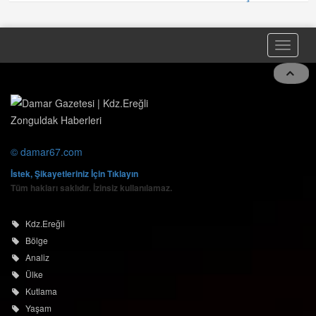
Toggle
naviga
© damar67.com
İstek, Şikayetleriniz İçin Tıklayın
Tüm hakları saklıdır. İzinsiz kullanılamaz.
Kdz.Ereğli
Bölge
Analiz
Ülke
Kutlama
Yaşam