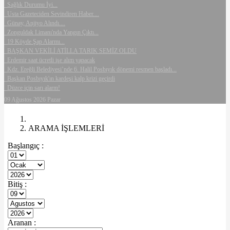
Sağlık Durumu İyi...
Usta Gazeteciden Sevindiren Haber....
Günay, Anjiyo Alındı....
Zonguldak Limanı'nda Yangın Çıktı...
19 Köyde Şap Alarmı...
BAŞKAN VEKİLİ ATİLLA TARIK SEMİZ OLDU
Erdemir saat ücretli işe alım yapacak
Kdz. Ereğli Belediyesi’nde 6. Halil Posbıyık dönemi resmen başladı...
Başkan Posbıyık'ın kardeşi kalp krizi geçirdi
Düzce için sarı alarm!
09 Ağustos 2026 Pazar
ARAMA İŞLEMLERİ
Başlangıç :
Bitiş :
Aranan :