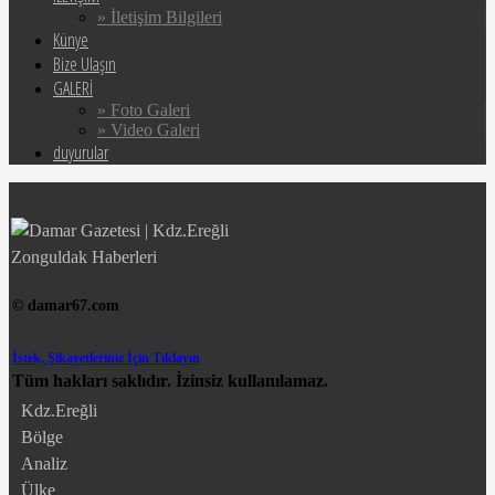
» İletişim Bilgileri
Künye
Bize Ulaşın
GALERİ
» Foto Galeri
» Video Galeri
duyurular
© damar67.com
İstek, Şikayetleriniz İçin Tıklayın
Tüm hakları saklıdır. İzinsiz kullanılamaz.
Kdz.Ereğli
Bölge
Analiz
Ülke