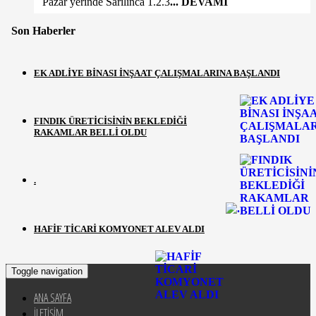
Pazar yerinde Sarılınca 1.2.3
... DEVAMI
Son Haberler
EK ADLİYE BİNASI İNŞAAT ÇALIŞMALARINA BAŞLANDI
FINDIK ÜRETİCİSİNİN BEKLEDİĞİ
RAKAMLAR BELLİ OLDU
.
HAFİF TİCARİ KOMYONET ALEV ALDI
Toggle navigation
ANA SAYFA
İLETİŞİM