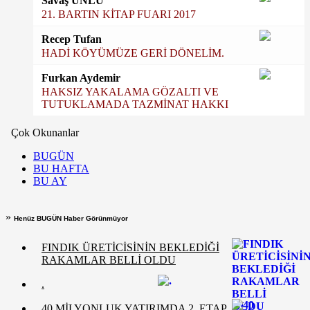
Savaş ÜNLÜ
21. BARTIN KİTAP FUARI 2017
Recep Tufan
HADİ KÖYÜMÜZE GERİ DÖNELİM.
Furkan Aydemir
HAKSIZ YAKALAMA GÖZALTI VE
TUTUKLAMADA TAZMİNAT HAKKI
Çok Okunanlar
BUGÜN
BU HAFTA
BU AY
»
Henüz BUGÜN Haber Görünmüyor
FINDIK ÜRETİCİSİNİN BEKLEDİĞİ
RAKAMLAR BELLİ OLDU
.
40 MİLYONLUK YATIRIMDA 2. ETAP