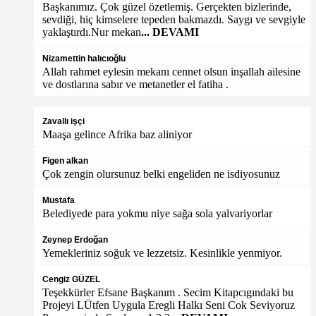
Başkanımız. Çok güzel özetlemiş. Gerçekten bizlerinde,
sevdiği, hiç kimselere tepeden bakmazdı. Saygı ve sevgiyle
yaklaştırdı.Nur mekan
... DEVAMI
Nizamettin halıcıoğlu
Allah rahmet eylesin mekanı cennet olsun inşallah ailesine
ve dostlarına sabır ve metanetler el fatiha .
Zavallı işçi
Maaşa gelince Afrika baz aliniyor
Figen alkan
Çok zengin olursunuz belki engeliden ne isdiyosunuz
Mustafa
Belediyede para yokmu niye sağa sola yalvariyorlar
Zeynep Erdoğan
Yemekleriniz soğuk ve lezzetsiz. Kesinlikle yenmiyor.
Cengiz GÜZEL
Teşekkürler Efsane Başkanım . Secim Kitapcıgındaki bu
Projeyi LÜtfen Uygula Eregli Halkı Seni Cok Seviyoruz