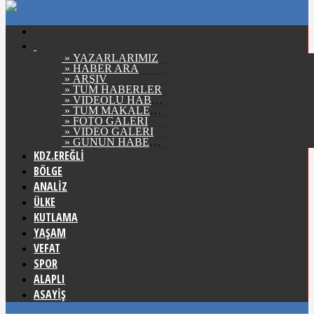
» YAZARLARIMIZ
» HABER ARA
» ARŞİV
» TÜM HABERLER
» VİDEOLU HABERLER
» TÜM MAKALELER
» FOTO GALERİ
» VİDEO GALERİ
» GÜNÜN HABERLERİ
KDZ.EREĞLİ
BÖLGE
ANALİZ
ÜLKE
KUTLAMA
YAŞAM
VEFAT
SPOR
ALAPLI
ASAYİŞ