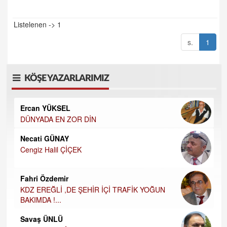
Listelenen -> 1
s.
1
KÖŞE YAZARLARIMIZ
Ercan YÜKSEL
DÜNYADA EN ZOR DİN
Necati GÜNAY
Cengiz Halil ÇİÇEK
Fahri Özdemir
KDZ EREĞLİ ,DE ŞEHİR İÇİ TRAFİK YOĞUN
BAKIMDA !...
Savaş ÜNLÜ