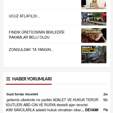
UCUZ ATLATILDI...
FINDIK ÜRETİCİSİNİN BEKLEDİĞİ
RAKAMLAR BELLİ OLDU
ZONGULDAK' TA YANGIN...
HABER YORUMLARI
Zavallı işçi
 HUKUK TEROR
Maaşa gelince Afrika baz aliniyor
rorist
ar
... DEVAMI
Figen alkan