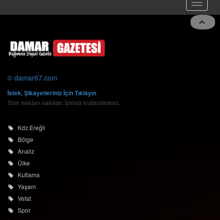
© damar67.com
İstek, Şikayetleriniz İçin Tıklayın
Tüm hakları saklıdır. İzinsiz kullanılamaz.
Kdz.Ereğli
Bölge
Analiz
Ülke
Kutlama
Yaşam
Vefat
Spor
Alaplı
Asayiş
Akçakoca
Zonguldak
Yığılca