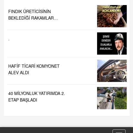
.
HAFİF TİCARİ KOMYONET
ALEV ALDI
40 MİLYONLUK YATIRIMDA 2.
ETAP BAŞLADI
Toggle
naviga