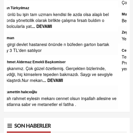
Çok zengin olursunuz belki engeliden ne isdiyosunuz
alaplı bel
Mustafa
uldım o
Belediyede para yokmu niye sağa sola yalvariyorlar
Zeynep Erdoğan
Yemekleriniz soğuk ve lezzetsiz. Kesinlikle yenmiyor.
on bartak
Cengiz GÜZEL
Teşekkürler Efsane Başkanım . Secim Kitapcıgındaki b
Projeyi LÜtfen Uygula Eregli Halkı Seni Cok Seviyoruz 
erinde,
yerinde Sarılınca 1.2.3
... DEVAMI
ve sevgiyle
SON HABERLER
h ailesine ve
FINDIK ÜRETİCİSİNİN
BEKLEDİĞİ RAKAMLAR
BELLİ OLDU