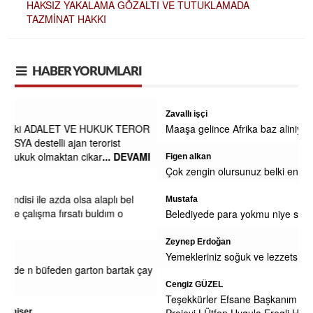
HAKSIZ YAKALAMA GÖZALTI VE TUTUKLAMADA
TAZMİNAT HAKKI
HABER YORUMLARI
Zavallı işçi
OR
Maaşa gelince Afrika baz aliniyor
MI
Figen alkan
Çok zengin olursunuz belki engeliden ne isdiyosunuz
Mustafa
Belediyede para yokmu niye sağa sola yalvariyorlar
Zeynep Erdoğan
Yemekleriniz soğuk ve lezzetsiz. Kesinlikle yenmiyor.
çay
Cengiz GÜZEL
Teşekkürler Efsane Başkanım . Secim Kitapcıgındaki bu