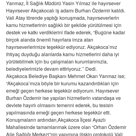
Yanmaz, İl Sağlık Müdürü Yasin Yılmaz ile hayırsever
Hayırsever Akçakocalı iş adamı Burhan Özdemir katıldı.
Vali Atay törende yaptığı konuşmada, hayırseverlerin
kamu hizmetlerinin sağlıklı bir şekilde yürütülmesi için
destek ve katkı verdiklerini ifade ederek, “Bugüne kadar
birçok alanda önemli hayırlara imza atan
hayırseverlerimize teşekkür ediyoruz. Akçakoca’mız
ihtiyaç duyduğu alanlarda kamu hizmetlerini daha iyi
yürütebilmek için bu çalışmaları kurumlarımızla,
belediyelerimizle devam ettiriyoruz.’’ Dedi.
Akçakoca Belediye Başkanı Mehmet Okan Yanmaz ise;
“Akçakoca’mıza böyle bir kurumu kazandırdıkları için
emeği geçen herkese teşekkür ediyorum. Hayırsever
Burhan Özdemir ise yapılan hizmetlerin vatandaşa ve
devlete hayırlı olmasını temenni ederek, bu tesisin
yapılmasında emeği geçen herkese teşekkür etti.
Konuşmaların ardından,Akçakoca İlçesi Ayazlı
Mahallesinde tamamlanmak üzere olan “Orhan Özdemir
Aile Sağlığı Merkezi”nin yapımına ilişkin protokolü Vali