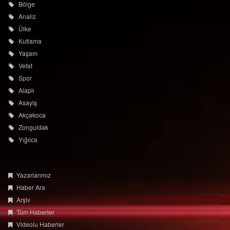
Kutlama
Yaşam
Vefat
Spor
Alaplı
Asayiş
Akçakoca
Zonguldak
Yığılca
Yazarlarımız
Haber Ara
Arşiv
Tüm Haberler
Videolu Haberler
Tüm Makaleler
Foto Galeri
Video Galeri