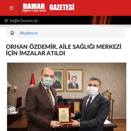
Usta Gazeteciden Sevindiren Haber....
Akçakoca
ORHAN ÖZDEMİR, AİLE SAĞLIĞI MERKEZİ
İÇİN İMZALAR ATILDI