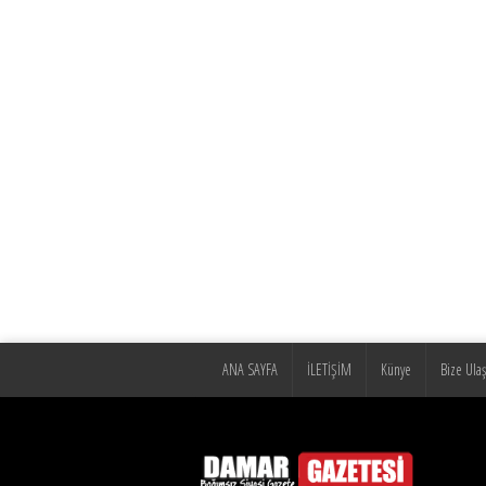
ANA SAYFA
İLETİŞİM
Künye
Bize Ulaş
© damar67.com
İstek, Şikayetleriniz İçin Tıklayın
Tüm hakları saklıdır. İzinsiz kullanılamaz.