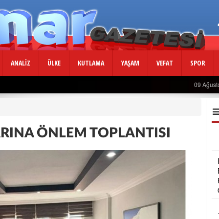
ANALİZ
ÜLKE
KUTLAMA
YAŞAM
VEFAT
SPOR
Usta Gazeteciden Sevindiren Haber....
09 Ağust
RINA ÖNLEM TOPLANTISI