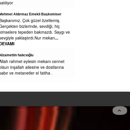
Teşekkürler Efsane Başkanım . Secim
Kitapcıgındaki bu Projeyi LÜtfen Uygula
Eregli Halkı Seni Cok Seviyoruz Pazar
yerinde Sarılınca 1.2.3
... DEVAMI