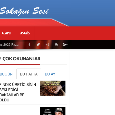
ALAPLI
ASAYİŞ
os 2026 Pazar
ÇOK OKUNANLAR
BUGÜN
BU HAFTA
BU AY
FINDIK ÜRETİCİSİNİN
BEKLEDİĞİ
RAKAMLAR BELLİ
OLDU
.