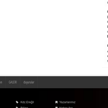
satılıyor
Mehmet Aldırmaz Emekli Başkomiser
Başkanımız. Çok güzel özetlemiş.
Gerçekten bizlerinde, sevdiği, hiç
kimselere tepeden bakmazdı. Saygı ve
sevgiyle yaklaştırdı.Nur mekan
...
DEVAMI
ın
GALERİ
duyurular
Nizamettin halıcıoğlu
Allah rahmet eylesin mekanı cennet
olsun inşallah ailesine ve dostlarına
Kdz.Ereğli
Yazarlarımız
sabır ve metanetler el fatiha .
Bölge
Haber Ara
Analiz
Arşiv
Ülke
Tüm Haberler
Kutlama
Videolu Haberler
Yaşam
Tüm Makaleler
Vefat
Foto Galeri
Spor
Video Galeri
Alaplı
Günün Haberleri