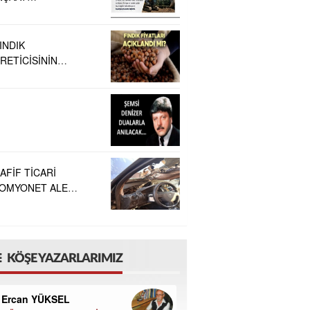
ALIŞMALARINA
AŞLANDI
INDIK
RETİCİSİNİN
EKLEDİĞİ
AKAMLAR BELLİ
LDU
AFİF TİCARİ
OMYONET ALEV
LDI
KÖŞE YAZARLARIMIZ
Ercan YÜKSEL