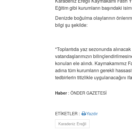
Karadeniz Ereğli Kaymakamı Fatih Yıl
Eğitim gibi kurumların başındaki isiml
Denizde boğulma olaylarının önlenme
bilgi şu şekilde:
"Toplantıda yaz sezonunda alınacak gü
vatandaşlarımızın bilinçlendirilmesi
konuları ele alındı. Kaymakamımız Fa
adına tüm kurumların gerekli hassasi
tedbirlerin titizlikle uygulanacağını ifa
Haber
: ÖNDER GAZETESİ
ETİKETLER :
Yazdır
Karadeniz Ereğli