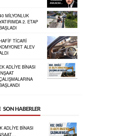
40 MİLYONLUK
YATIRIMDA 2. ETAP
BAŞLADI
HAFİF TİCARİ
KOMYONET ALEV
ALDI
EK ADLİYE BİNASI
İNŞAAT
ÇALIŞMALARINA
BAŞLANDI
SON HABERLER
K ADLİYE BİNASI
NŞAAT