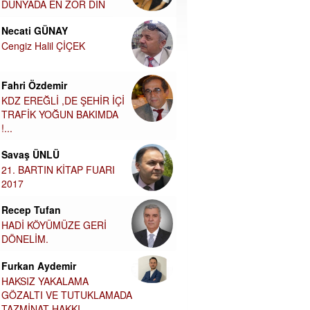
DÜNYADA EN ZOR DİN
Necati GÜNAY
Cengiz Halil ÇİÇEK
Fahri Özdemir
KDZ EREĞLİ ,DE ŞEHİR İÇİ
TRAFİK YOĞUN BAKIMDA
!...
Savaş ÜNLÜ
21. BARTIN KİTAP FUARI
2017
Recep Tufan
HADİ KÖYÜMÜZE GERİ
DÖNELİM.
Furkan Aydemir
HAKSIZ YAKALAMA
GÖZALTI VE TUTUKLAMADA
TAZMİNAT HAKKI