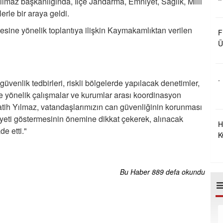
maz başkanlığında, İlçe Jandarma, Emniyet, Sağlık, Milli
Ç
erle bir araya geldi.
B
sine yönelik toplantıya ilişkin Kaymakamlıktan verilen
F
Ü
B
R
O
.
venlik tedbirleri, riskli bölgelerde yapılacak denetimler,
ne yönelik çalışmalar ve kurumlar arası koordinasyon
tih Yılmaz, vatandaşlarımızın can güvenliğinin korunması
yeti göstermesinin önemine dikkat çekerek, alınacak
H
de etti."
K
A
Bu Haber 889 defa okundu