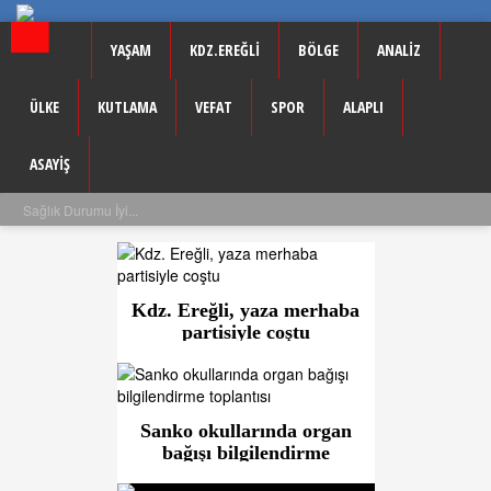
YAŞAM
KDZ.EREĞLİ
BÖLGE
ANALİZ
ÜLKE
KUTLAMA
VEFAT
SPOR
ALAPLI
ASAYİŞ
Sağlık Durumu İyi...
Kdz. Ereğli, yaza merhaba
partisiyle coştu
Sanko okullarında organ
bağışı bilgilendirme
toplantısı