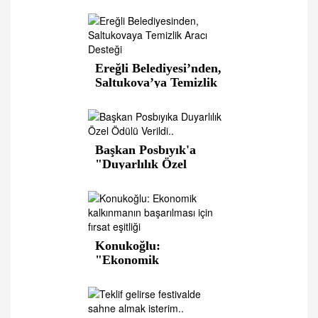
bayram yaşadılar
Ereğli Belediyesi’nden,
Saltukova’ya Temizlik
Aracı Desteği
Başkan Posbıyık'a
"Duyarlılık Özel
Ödülü" Verildi..
Konukoğlu:
"Ekonomik
kalkınmanın
başarılması için fırsat
eşitliği"