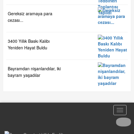
Gereksiz aramaya para
cezası...
3400 Yıllık Baskı Kalıbı
Yeniden Hayat Buldu
Bayramdan nişanlandılar, iki
bayram yaşadılar
Toggle
naviga