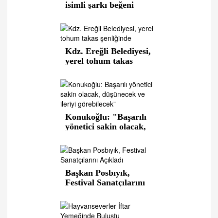
isimli şarkı beğeni
toplamaya başladı
Kdz. Ereğli Belediyesi,
yerel tohum takas
şenliği’nde
Konukoğlu: "Başarılı
yönetici sakin olacak,
düşünecek ve ileriyi
görebilecek”
Başkan Posbıyık,
Festival Sanatçılarını
Açıkladı