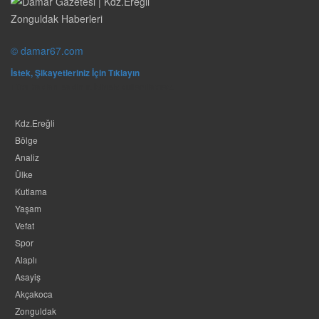
© damar67.com
İstek, Şikayetleriniz İçin Tıklayın
Tüm hakları saklıdır. İzinsiz kullanılamaz.
Kdz.Ereğli
Bölge
Analiz
Ülke
Kutlama
Yaşam
Vefat
Spor
Alaplı
Asayiş
Akçakoca
Zonguldak