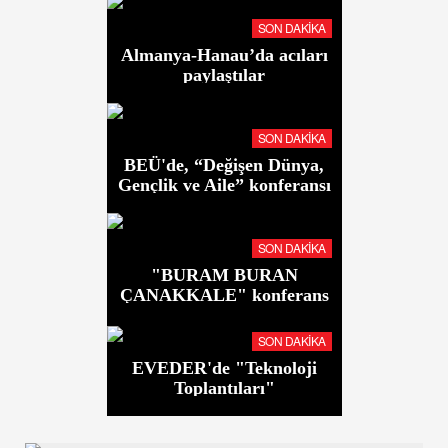
SON DAKIKA
Almanya-Hanau’da acıları
paylaştılar
SON DAKIKA
BEÜ'de, “Değişen Dünya,
Gençlik ve Aile” konferansı
SON DAKIKA
"BURAM BURAN
ÇANAKKALE" konferans
ve sergiye davetlisiniz
SON DAKIKA
EVEDER'de "Teknoloji
Toplantıları"