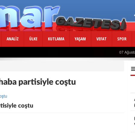
ANALİZ
ÜLKE
KUTLAMA
YAŞAM
VEFAT
SPOR
Usta Gazeteciden Sevindiren Haber....
07 Ağust
haba partisiyle coştu
tisiyle coştu