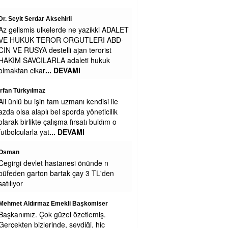
Zavallı işçi
Maaşa gelince Afrika baz aliniyor
Figen alkan
Çok zengin olursunuz belki engeliden ne
isdiyosunuz
Mustafa
Belediyede para yokmu niye sağa sola
yalvariyorlar
Zeynep Erdoğan
Yemekleriniz soğuk ve lezzetsiz.
Kesinlikle yenmiyor.
Cengiz GÜZEL
Teşekkürler Efsane Başkanım . Secim
Kitapcıgındaki bu Projeyi LÜtfen Uygula
Eregli Halkı Seni Cok Seviyoruz Pazar
yerinde Sarılınca 1.2.3
... DEVAMI