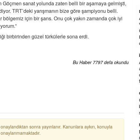
 Göçmen sanat yolunda zaten belli bir aşamaya gelmişti,
diyor. TRT’deki yarışmanın bize göre şampiyonu belli.
Dr. Seyit Serdar Aksehirli
ar bölgemiz için bir şans. Onu çok yakın zamanda çok iyi
Az gelismis ulkelerde ne yazikki ADALET
VE HUKUK TEROR ORGUTLERI ABD-
ıyorum.”
CIN VE RUSYA destelli ajan terorist
 birbirinden güzel türkülerle sona erdi.
HAKIM SAVCILARLA adaleti hukuk
olmaktan cikar
... DEVAMI
İrfan Türkyılmaz
Ali ünlü bu işin tam uzmanı kendisi ile
Bu Haber 7797 defa okundu
azda olsa alaplı bel sporda yöneticilik
olarak birlikte çalışma fırsatı buldım o
futbolcularla yat
... DEVAMI
Osman
Cegirgi devlet hastanesi önünde n
büfeden garton bartak çay 3 TL'den
satılıyor
Mehmet Aldırmaz Emekli Başkomiser
 onaylandıktan sonra yayınlanır. Kanunlara aykırı, konuyla
Başkanımız. Çok güzel özetlemiş.
ar onaylanmamaktadır.
Gerçekten bizlerinde, sevdiği, hiç