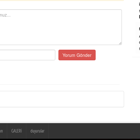
kimselere tepeden bakmazdı. Saygı ve
sevgiyle yaklaştırdı.Nur mekan
...
DEVAMI
Nizamettin halıcıoğlu
Allah rahmet eylesin mekanı cennet
olsun inşallah ailesine ve dostlarına
sabır ve metanetler el fatiha .
Yorum Gönder
ın
GALERİ
duyurular