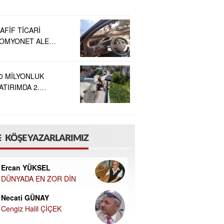
AFİF TİCARİ
OMYONET ALEV
LDI
0 MİLYONLUK
ATIRIMDA 2.
TAP BAŞLADI
KÖŞE YAZARLARIMIZ
Ercan YÜKSEL
DÜNYADA EN ZOR DİN
Necati GÜNAY
Cengiz Halil ÇİÇEK