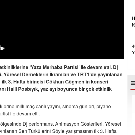
H
K
A
4
Y
E
kinliklerine ‘Yaza Merhaba Partisi’ ile devam etti. Dj
, Yöresel Derneklerin İkramları ve TRT1’de yayınlanan
 ilk 3. Hafta birincisi Gökhan Göçmen’in konseri
nı Halil Posbıyık, yaz ayı boyunca bir çok etkinlik
iklerine milli maç canlı yayını, sinema günleri, piyano
isi ile devam etti.
lgesinde Dj performans, Animasyon Gösterileri, Yöresel
ınlanan Sen Türkülerini Söyle yarışmasının ilk 3. Hafta