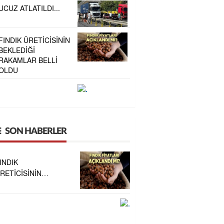
UCUZ ATLATILDI...
FINDIK ÜRETİCİSİNİN
BEKLEDİĞİ
RAKAMLAR BELLİ
OLDU
.
SON HABERLER
INDIK
RETİCİSİNİN
EKLEDİĞİ
AKAMLAR BELLİ
LDU