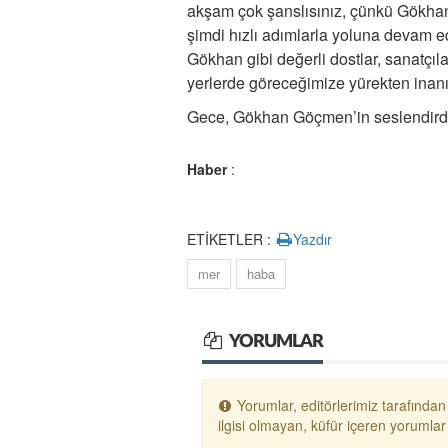
akşam çok şanslısınız, çünkü Gökhan
şimdi hızlı adımlarla yoluna devam e
Gökhan gibi değerli dostlar, sanatçıl
yerlerde göreceğimize yürekten inan
Gece, Gökhan Göçmen’in seslendirdiği
Haber
:
ETİKETLER :
Yazdır
mer
haba
YORUMLAR
Yorumlar, editörlerimiz tarafından
ilgisi olmayan, küfür içeren yoruml