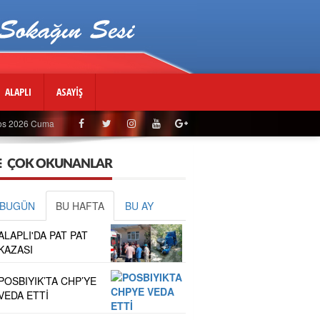
ALAPLI
ASAYİŞ
os 2026 Cuma
ÇOK OKUNANLAR
BUGÜN
BU HAFTA
BU AY
ALAPLI'DA PAT PAT
KAZASI
POSBIYIK’TA CHP’YE
VEDA ETTİ