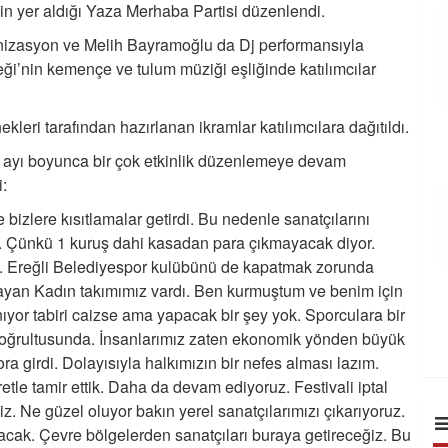
n yer aldığı Yaza Merhaba Partisi düzenlendi.
nizasyon ve Melih Bayramoğlu da Dj performansıyla
eği’nin kemençe ve tulum müziği eşliğinde katılımcılar
ekleri tarafından hazırlanan ikramlar katılımcılara dağıtıldı.
z ayı boyunca bir çok etkinlik düzenlemeye devam
i:
 bizlere kısıtlamalar getirdi. Bu nedenle sanatçılarını
ldi. Çünkü 1 kuruş dahi kasadan para çıkmayacak diyor.
z. Ereğli Belediyespor kulübünü de kapatmak zorunda
ayan Kadın takımımız vardı. Ben kurmuştum ve benim için
ıyor tabiri caizse ama yapacak bir şey yok. Sporculara bir
oğrultusunda. İnsanlarımız zaten ekonomik yönden büyük
ora girdi. Dolayısıyla halkımızın bir nefes alması lazım.
etle tamir ettik. Daha da devam ediyoruz. Festivali iptal
. Ne güzel oluyor bakın yerel sanatçılarımızı çıkarıyoruz.
ak. Çevre bölgelerden sanatçıları buraya getireceğiz. Bu