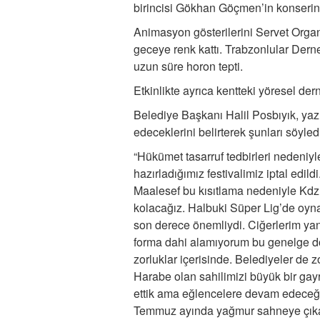
birincisi Gökhan Göçmen’in konserini
Animasyon gösterilerini Servet Orga
geceye renk kattı. Trabzonlular Dern
uzun süre horon tepti.
Etkinlikte ayrıca kentteki yöresel dern
Belediye Başkanı Halil Posbıyık, ya
edeceklerini belirterek şunları söyled
“Hükümet tasarruf tedbirleri nedeniyle
hazırladığımız festivalimiz iptal edi
Maalesef bu kısıtlama nedeniyle Kd
kolacağız. Halbuki Süper Lig’de oyn
son derece önemliydi. Ciğerlerim yan
forma dahi alamıyorum bu genelge d
zorluklar içerisinde. Belediyeler de z
Harabe olan sahilimizi büyük bir gayr
ettik ama eğlencelere devam edeceğiz
Temmuz ayında yağmur sahneye çıkac