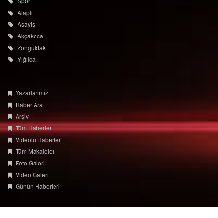
Spor
Alaplı
Asayiş
Akçakoca
Zonguldak
Yığılca
Yazarlarımız
Haber Ara
Arşiv
Tüm Haberler
Videolu Haberler
Tüm Makaleler
Foto Galeri
Video Galeri
Günün Haberleri