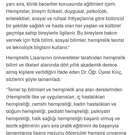
yanı sıra, klinik beceriler konusunda eğitimleri içerir.
Hemşireler, bireyin fiziksel, duygusal, psikolojik,
entelektüel, sosyal ve ruhsal ihtiyaçlarına göre bütüncül
bir şekilde sağlıklı ve hasta olan her yaştan ve kültürel
geçmişe sahip bireylerle ilgilenir. Bu bireylere bakım
vermek için fizik bilimi, sosyal bilimler, hemşirelik teorisi
ve teknolojik bilgisini kullanır.”
Hemşirelik Lisansının üniversiteler tarafından hemşirelik
bilimi ve ilkeleri alanında dört yıllık akademik derece
almış kişilere verildiğini ifade eden Dr. Öğr. Üyesi Kılıç,
sözlerini şöyle tamamladı:
“Temel tıp bilimleri ve hemşirelik ana alan derslerinden
(Hemşirelik ilke ve uygulamaları, iç hastalıkları
hemşireliği, cerrahi hemşireliği, kadın hastalıkları ve
doğum hemşireliği, pediatri hemşireliği, psikiyatri
hemşireliği, halk sağlığı hemşireliği) başarılı olmuş ve
teorik eğitiminin yanı sıra pratik eğitimini de başarıyla
tamamlamış lisans mezunu öğrenciler hemşire unvanına