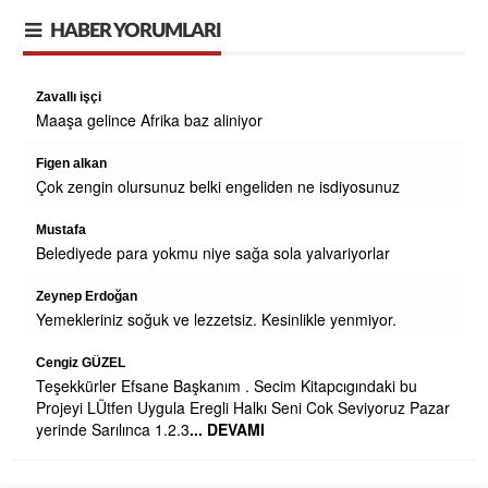
HABER YORUMLARI
Zavallı işçi
OR
Maaşa gelince Afrika baz aliniyor
MI
Figen alkan
Çok zengin olursunuz belki engeliden ne isdiyosunuz
Mustafa
Belediyede para yokmu niye sağa sola yalvariyorlar
Zeynep Erdoğan
Yemekleriniz soğuk ve lezzetsiz. Kesinlikle yenmiyor.
çay
Cengiz GÜZEL
Teşekkürler Efsane Başkanım . Secim Kitapcıgındaki bu
Projeyi LÜtfen Uygula Eregli Halkı Seni Cok Seviyoruz Pazar
yerinde Sarılınca 1.2.3
... DEVAMI