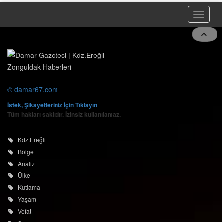
Toggle
 ve
naviga
© damar67.com
İstek, Şikayetleriniz İçin Tıklayın
Tüm hakları saklıdır. İzinsiz kullanılamaz.
Kdz.Ereğli
Bölge
Analiz
Ülke
Kutlama
Yaşam
Vefat