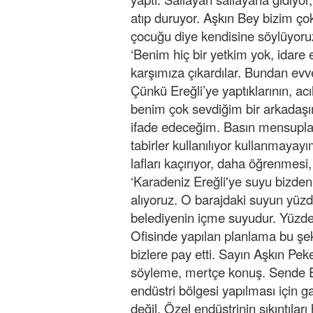
atıp duruyor. Aşkın Bey bizim çok
çocuğu diye kendisine söylüyoru
‘Benim hiç bir yetkim yok, idare
karşımıza çıkardılar. Bundan evve
Çünkü Ereğli’ye yaptıklarının, a
benim çok sevdiğim bir arkadaşı
ifade edeceğim. Basın mensuplar
tabirler kullanılıyor kullanmaya
lafları kaçırıyor, daha öğrenmesi
‘Karadeniz Ereğli'ye suyu bizden 
alıyoruz. O barajdaki suyun yüzd
belediyenin içme suyudur. Yüzde
Ofisinde yapılan planlama bu şek
bizlere pay etti. Sayın Aşkın P
söyleme, mertçe konuş. Sende Ere
endüstri bölgesi yapılması için 
değil. Özel endüstrinin sıkıntıla