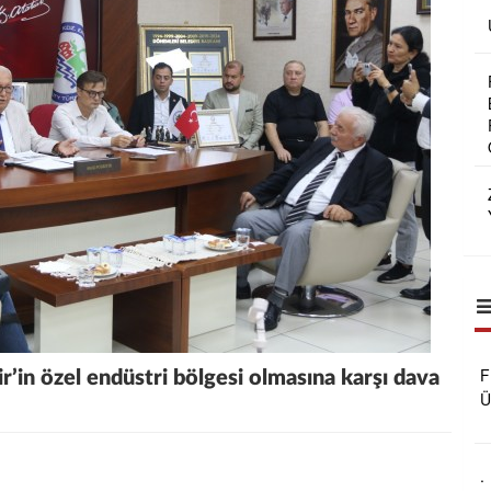
F
ir’in özel endüstri bölgesi olmasına karşı dava
Ü
B
R
O
.