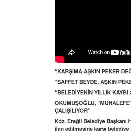
“KARŞIMA AŞKIN PEKER DEĞ
“SAFFET BEYDE, AŞKIN PEK
“BELEDİYENİN YILLIK KAYBI 
OKUMUŞOĞLU, “MUHALEFET
ÇALIŞILIYOR”
Kdz. Ereğli Belediye Başkanı H
ilan edilmesine karşı belediye 