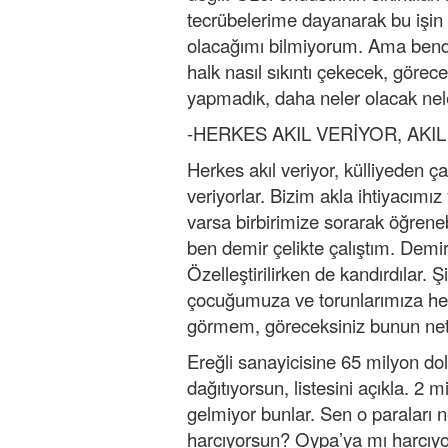
tecrübelerime dayanarak bu işin 
olacağımı bilmiyorum. Ama benden
halk nasıl sıkıntı çekecek, görece
yapmadık, daha neler olacak nele
-HERKES AKIL VERİYOR, AKIL
Herkes akıl veriyor, külliyeden çağ
veriyorlar. Bizim akla ihtiyacımız
varsa birbirimize sorarak öğrenebi
ben demir çelikte çalıştım. Demirç
Özelleştirilirken de kandırdılar
çocuğumuza ve torunlarımıza h
görmem, göreceksiniz bunun neti
Ereğli sanayicisine 65 milyon d
dağıtıyorsun, listesini açıkla. 2 
gelmiyor bunlar. Sen o paraları n
harcıyorsun? Oypa’ya mı harcıy