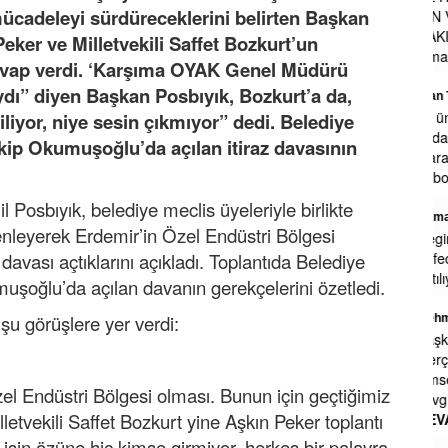
cadeleyi sürdüreceklerini belirten Başkan
CIN VE RUSYA destelli ajan terorist
HAKIM SAVCILARLA adaleti hukuk
ker ve Milletvekili Saffet Bozkurt’un
olmaktan cikar
... DEVAMI
cevap verdi. ‘Karşıma OYAK Genel Müdürü
ı” diyen Başkan Posbıyık, Bozkurt’a da,
İrfan Türkyılmaz
Ali ünlü bu işin tam uzmanı kendisi ile
iliyor, niye sesin çıkmıyor” dedi. Belediye
azda olsa alaplı bel sporda yöneticilik
ip Okumuşoğlu’da açılan itiraz davasının
olarak birlikte çalışma fırsatı buldım o
futbolcularla yat
... DEVAMI
 Posbıyık, belediye meclis üyeleriyle birlikte
Osman
nleyerek Erdemir’in Özel Endüstri Bölgesi
Cegirgi devlet hastanesi önünde n
davası açtıklarını açıkladı. Toplantıda Belediye
büfeden garton bartak çay 3 TL'den
satılıyor
şoğlu’da açılan davanın gerekçelerini özetledi.
u görüşlere yer verdi:
Mehmet Aldırmaz Emekli Başkomiser
Başkanımız. Çok güzel özetlemiş.
Gerçekten bizlerinde, sevdiği, hiç
kimselere tepeden bakmazdı. Saygı ve
l Endüstri Bölgesi olması. Bunun için geçtiğimiz
sevgiyle yaklaştırdı.Nur mekan
...
illetvekili Saffet Bozkurt yine Aşkın Peker toplantı
DEVAMI
, işin özüne hiç kimse girmiyor, herkes bir palavra