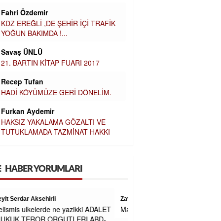
Fahri Özdemir
KDZ EREĞLİ ,DE ŞEHİR İÇİ TRAFİK
YOĞUN BAKIMDA !...
Savaş ÜNLÜ
21. BARTIN KİTAP FUARI 2017
Recep Tufan
HADİ KÖYÜMÜZE GERİ DÖNELİM.
Furkan Aydemir
HAKSIZ YAKALAMA GÖZALTI VE
TUTUKLAMADA TAZMİNAT HAKKI
HABER YORUMLARI
Zavallı işçi
Maaşa gelince Afrika baz aliniyor