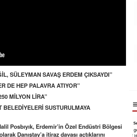
İL, SÜLEYMAN SAVAŞ ERDEM ÇIKSAYDI”
ER DE HEP PALAVRA ATIYOR”
250 MİLYON LİRA”
 BELEDİYELERİ SUSTURULMAYA
Dr. Seyit Serdar Aksehirli
alil Posbıyık, Erdemir’in Özel Endüstri Bölgesi
Az gelismis ulkelerde ne yazikki ADALET
olarak Danıştay’a itiraz davası açtıklarını
VE HUKUK TEROR ORGUTLERI ABD-