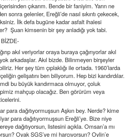
içerisinden çıkarım. Bende bir faniyim. Yarın ne
 sonra gelenler, Ereğli’de nasıl sıkıntı çekecek,
ksiniz. İlk defa bugüne kadar asfalt ihalesi
r? Şuan kimsenin bir şey anladığı yok tabi.
 BİZDE-
ırıp akıl veriyorlar oraya buraya çağırıyorlar akıl
 yok arkadaşlar. Akıl bizde. Bilinmeyen birşeyler
liriz. Her şey tüm çıplaklığı ile ortada. 1960’larda
eliğin gelişatını ben biliyorum. Hep bizi kandırdılar.
. Şimdi bu büyük kandırmaca olmuyor, çoluk
epimiz mahçup olacağız. Ben görürüm veya
celerini.
olar para dağıtıyormuşsun Aşkın bey. Nerde? kime
milyar para dağıtıyormuşsun Ereğli’ye. Bize niye
ereye dağıtıyorsun, listesini açıkla. Omsan’a mı
orsun? Oyak SGS’ye mi harcıyorsun? Oylin’e