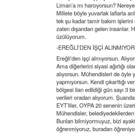
Liman’a mı harcıyorsun? Nereye h
Millete böyle yuvarlak laflarla an
tek şu kadar tamir bakım işlerin
zaten dışarıdan gelen insanlar. 
üzülüyorum.
-EREĞLİ'DEN İŞÇİ ALINMIYOR
Ereğli'den işçi almıyorsun. Alıyors
Ama diğerlerini siyasi ağırlığı ol
alıyorsun. Mühendisleri de öyle 
yapmıyorsun. Kendi çıkarttığı ver
bölgesi ilan edildiği gün sayı 3 
verileri oradan alıyorum. Şuanda 
EYT’liler, OYPA 20 senenin üze
Mühendisler, belediyedekilerden
Bunları bilmiyormuyuz, bizi aya
öğrenmiyoruz, buradan öğreniyor