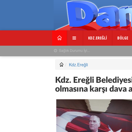
KDZ.EREĞLİ
BÖLGE
Usta Gazeteciden Sevindiren Haber....
Kdz.Ereğli
Kdz. Ereğli Belediyes
olmasına karşı dava a