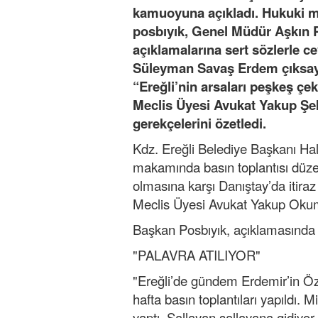
kamuoyuna açıkladı. Hukuki mü
posbıyık, Genel Müdür Aşkın Pe
açıklamalarına sert sözlerle 
Süleyman Savaş Erdem çıksayd
“Ereğli’nin arsaları peşkeş çek
Meclis Üyesi Avukat Yakup Şek
gerekçelerini özetledi.
Kdz. Ereğli Belediye Başkanı Halil
makamında basın toplantısı düze
olmasına karşı Danıştay’da itiraz 
Meclis Üyesi Avukat Yakup Okumu
Başkan Posbıyık, açıklamasında ş
"PALAVRA ATILIYOR"
"Ereğli’de gündem Erdemir’in Öze
hafta basın toplantıları yapıldı. M
yaptı. Sallayan sallayana gidiyor