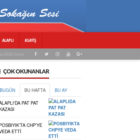
ALAPLI
ASAYİŞ
os 2026 Cuma
ÇOK OKUNANLAR
BUGÜN
BU HAFTA
BU AY
ALAPLI'DA PAT PAT
KAZASI
POSBIYIK’TA CHP’YE
VEDA ETTİ