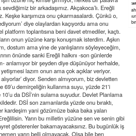
Nizamettin halıcıoğlu
 sevdiğimiz bir arkadaşımız. Akçakoca’lı. Ereğli
Allah rahmet eylesin mekanı cennet
z. Keşke karşımıza onu çıkarmasalardı. Çünkü o,
olsun inşallah ailesine ve dostlarına
sabır ve metanetler el fatiha .
 ediyorum’ diye olaylardan kaçıyordu ama onu
l platform toplantısına beni davet etmediler, kaçtı.
cıların onun yüzüne karşı konuşmak isterdim. Aşkın
m, dostum ama yine de yanlışlarını söyleyeceğim,
ının önünde sanki Ereğli halkını -son günlerde
yım- anlamıyor bir şeyden diye düşünüyor herhalde,
, yetişmesi lazım onun ama çok açıklar veriyor.
alıyorlar’ diyor. Senden almıyorum, biz devletten
e 69’u demirçeliğin kullanma suyu, yüzde 21'i
 10’u da DSİ’nin sulama suyudur. Devlet Planlama
ildedir. DSİ son zamanlarda yüzde onu bıraktı,
eker kardeşim yani gözümüze baka baka yalan
ğlilisin. Yarın bu milletin yüzüne sen ve senin gibi
gayret gösterenler bakamayacaksınız. Bu bugünlük iş
rı hemen yarın belli olmayacak. Olsa bile ben