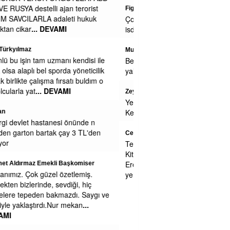
Figen alkan
Çok zengin olursunuz belki engeliden ne
isdiyosunuz
Mustafa
Belediyede para yokmu niye sağa sola
yalvariyorlar
Zeynep Erdoğan
Yemekleriniz soğuk ve lezzetsiz.
Kesinlikle yenmiyor.
Cengiz GÜZEL
Teşekkürler Efsane Başkanım . Secim
Kitapcıgındaki bu Projeyi LÜtfen Uygula
Eregli Halkı Seni Cok Seviyoruz Pazar
yerinde Sarılınca 1.2.3
... DEVAMI