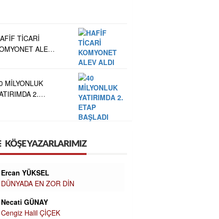
AFİF TİCARİ
OMYONET ALEV
LDI
0 MİLYONLUK
ATIRIMDA 2.
TAP BAŞLADI
KÖŞE YAZARLARIMIZ
Ercan YÜKSEL
DÜNYADA EN ZOR DİN
Necati GÜNAY
Cengiz Halil ÇİÇEK