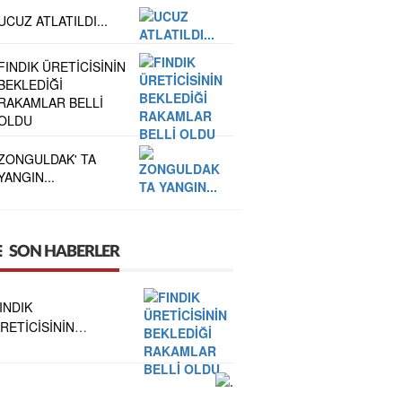
UCUZ ATLATILDI...
FINDIK ÜRETİCİSİNİN
BEKLEDİĞİ
RAKAMLAR BELLİ
OLDU
ZONGULDAK' TA
YANGIN...
SON HABERLER
INDIK
RETİCİSİNİN
EKLEDİĞİ
AKAMLAR BELLİ
LDU