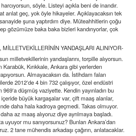
arcıyorsun, söyle. Listeyi açıkla beni de inandır.
lat anlat geç, yok öyle hikayeler. Açıklayacaksın tek
i sanayide şuna yaptırdım diye. Müteahhitlerin çoğu
Hep gözümüze baka baka bizleri kandırıyorlar, çok
, MİLLETVEKİLLERİNİN YANDAŞLARI ALINIYOR-
un milletvekillerinin yandaşlarını, torpille alıyorsun.
an Karabük, Kırıkkale, Ankara gibi yerlerden
yapıyorsun. Almayacaksın da. İstihdam falan
ilerde 2012'de 4 bin 732 çalışıyor, özel endüstri
bin 969'a düşmüş vaziyette. Kendin yayınladın bu
içeride büyük kargaşalar var, çift maaş alanlar,
rinde daha hala kadroya geçmedi. Takas olmuyor.
 daha az maaş alıyoruz diye ayrılmaya başladı.
kta uyuyor mu sanıyorsunuz? Bunları Ankara’dan
uz. 2 tane mühendis arkadaşı çağırın, anlatacaklar.