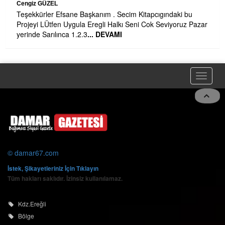
Cengiz GÜZEL
Teşekkürler Efsane Başkanım . Secim Kitapcıgındaki bu
Projeyi LÜtfen Uygula Eregli Halkı Seni Cok Seviyoruz Pazar
yerinde Sarılınca 1.2.3
... DEVAMI
Toggle
 ve
naviga
© damar67.com
İstek, Şikayetleriniz İçin Tıklayın
Tüm hakları saklıdır. İzinsiz kullanılamaz.
Kdz.Ereğli
Bölge