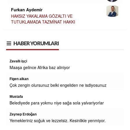
Furkan Aydemir
HAKSIZ YAKALAMA GÖZALTI VE
TUTUKLAMADA TAZMİNAT HAKKI
HABER YORUMLARI
Zavallı işçi
OR
Maaşa gelince Afrika baz aliniyor
MI
Figen alkan
Çok zengin olursunuz belki engeliden ne isdiyosunuz
Mustafa
Belediyede para yokmu niye sağa sola yalvariyorlar
Zeynep Erdoğan
Yemekleriniz soğuk ve lezzetsiz. Kesinlikle yenmiyor.
çay