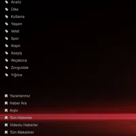
Analiz
Ülke
Kutlama
Yaşam
Vefat
Spor
Alaplı
Asayiş
Akçakoca
Zonguldak
Yığılca
Yazarlarımız
Haber Ara
Arşiv
Tüm Haberler
Videolu Haberler
Tüm Makaleler