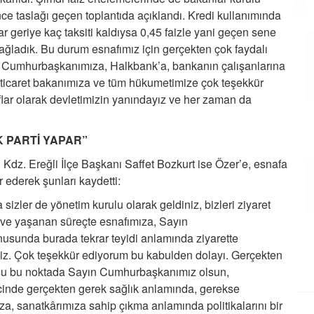
 taslağı geçen toplantıda açıklandı. Kredi kullanımında
ar geriye kaç taksiti kaldıysa 0,45 faizle yani geçen sene
sağladık. Bu durum esnafımız için gerçekten çok faydalı
yın Cumhurbaşkanımıza, Halkbank’a, bankanın çalışanlarına
icaret bakanımıza ve tüm hükumetimize çok teşekkür
flar olarak devletimizin yanındayız ve her zaman da
K PARTİ YAPAR”
dz. Ereğli İlçe Başkanı Saffet Bozkurt ise Özer’e, esnafa
r ederek şunları kaydetti:
sizler de yönetim kurulu olarak geldiniz, bizleri ziyaret
me ve yaşanan süreçte esnafımıza, Sayın
sunda burada tekrar teyidi anlamında ziyarette
tiniz. Çok teşekkür ediyorum bu kabulden dolayı. Gerçekten
ttosu bu noktada Sayın Cumhurbaşkanımız olsun,
inde gerçekten gerek sağlık anlamında, gerekse
a, sanatkârımıza sahip çıkma anlamında politikalarını bir