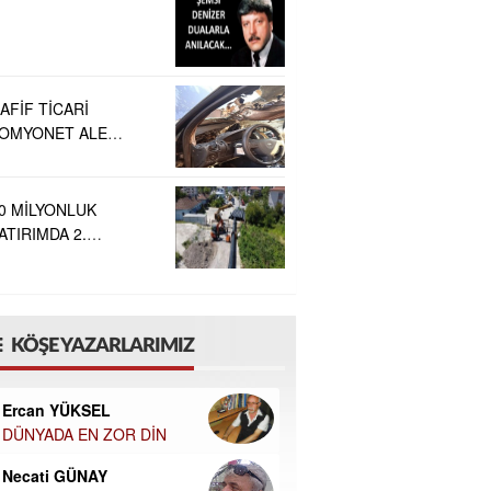
LDU
AFİF TİCARİ
OMYONET ALEV
LDI
0 MİLYONLUK
ATIRIMDA 2.
TAP BAŞLADI
KÖŞE YAZARLARIMIZ
Ercan YÜKSEL
DÜNYADA EN ZOR DİN
Necati GÜNAY