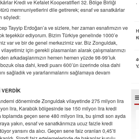
O
tkârlar Kredi ve Kefalet Kooperatifleri 32. Bölge Birliği
.
rü memnuniyetlerini dile getirerek; esnaf ve sanatkârlar
rı söyledi:
p Tayyip Erdoğan’a ve sizlere, her zaman esnafımızın ve
H
çok teşekkür ediyorum. Bizim Türkiye genelinde 1000’e
K
imiz var ve bir de genel merkezimiz var. Biz Zonguldak,
A
ilayetimiz için gerekli plasmanları alarak çalışmalarımızı
eden arkadaşlarımızın hemen hemen yüzde 98-99’luk
4
li bozuk olsa dahi, kredi puanı 600’ün üzerinde olsa dahi
Y
ını sağladık ve yararlanmalarını sağlamaya devam
E
İ VERDİK
 pandemi döneminde Zonguldak vilayetinde 275 milyon lira
lyon lira, Karabük bölgesinde ise 150 milyon lira kredi
a toplamda geçen sene 480 milyon lira, bu şimdi son ayda
raya yakın, esnaf ve sanatkârımıza ucuz faizle kredi
düyor yarısını da alıcı. Geçen sene faiz oranları 0,45’ti
ıkarıldı. Şimdi faiz ertelemelerinde de bakanlar kurulu