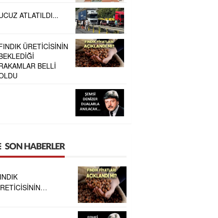
UCUZ ATLATILDI...
FINDIK ÜRETİCİSİNİN
BEKLEDİĞİ
RAKAMLAR BELLİ
OLDU
.
SON HABERLER
INDIK
RETİCİSİNİN
EKLEDİĞİ
AKAMLAR BELLİ