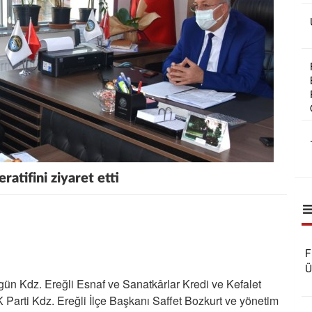
atifini ziyaret etti
F
Ü
bugün Kdz. Ereğli Esnaf ve Sanatkârlar Kredi ve Kefalet
B
R
 AK Parti Kdz. Ereğli İlçe Başkanı Saffet Bozkurt ve yönetim