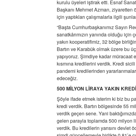
kurulu üyeleri iştirak etti. Esnaf Sana
Başkanı Mehmet Azman, ziyaretten ötü
için yaptıkları çalışmalarla ilgili şunla
“Başta Cumhurbaşkanımız Sayın Rece
sanatkârımızın yanında olduğu için 
yakın kooperatifimiz, 32 bölge birliğ
Bartın ve Karabük olmak üzere bu üç v
yapıyoruz. Şimdiye kadar müracaat 
kısmına kredilerini verdik. Kredi sici
pandemi kredilerinden yararlanmalar
edeceğiz.
500 MİLYON LİRAYA YAKIN KRED
Şöyle ifade etmek isterim ki biz bu
kredi verdik. Bartın bölgesinde 55 mi
verdik geçen sene. Yani baktığımızd
gelen parayla toplamda 500 milyon li
verdik. Bu kredilerin yarısını devlet ö
şimdi güncellemeyle birlikte 0,81’e ç