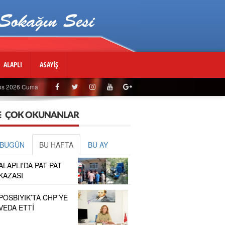
ALAPLI
ASAYİŞ
os 2026 Cuma
ÇOK OKUNANLAR
BUGÜN
BU HAFTA
BU AY
ALAPLI'DA PAT PAT
KAZASI
POSBIYIK’TA CHP’YE
VEDA ETTİ