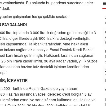
de verilmektedir. Bu noktada bu pandemi sürecinde neler
” dedi.
pılan çalışmaları ise şu şekilde sıraladı:
Dr. Seyit Serdar Aksehirli
Az gelismis ulkelerde ne yazikki ADALET
R FAYDALANDI
VE HUKUK TEROR ORGUTLERI ABD-
0 lira, toplamda 3.000 liralık doğrudan gelir desteği ile 3
CIN VE RUSYA destelli ajan terorist
HAKIM SAVCILARLA adaleti hukuk
ira, diğer illerde aylık 500 lira kira desteği verilmiştir.
olmaktan cikar
... DEVAMI
eri kapsamında Halkbank tarafından, yine nakit akışı
man imkanı sağlamak amacıyla Esnaf Destek Kredi Paketi
İrfan Türkyılmaz
edi kartı fırsatı getirilmiştir. Halkbank tarafından sağlanan
Ali ünlü bu işin tam uzmanı kendisi ile
 bin liraya kadar limitli, 36 aya kadar vadeli, yıllık yüzde
azda olsa alaplı bel sporda yöneticilik
olarak birlikte çalışma fırsatı buldım o
ulamasından hazine faiz destekli işletme kredilerinden
futbolcularla yat
... DEVAMI
ştır.
İR; İCRAATTIR
Osman
Cegirgi devlet hastanesi önünde n
art 2021 tarihinde Resmi Gazete’de yayınlanan
büfeden garton bartak çay 3 TL'den
30 Haziran arasında vadesi gelecek kredi borçları 3 ay
satılıyor
nk tarafından esnaf ve sanatkârlara kullandırılan Hazine ve
Mehmet Aldırmaz Emekli Başkomiser
erin 1 Ocak 2021-30 Haziran 2021 tarihleri arasındaki 6