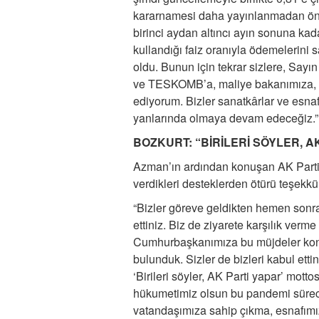
kararnamesi daha yayınlanmadan önce
birinci aydan altıncı ayın sonuna kad
kullandığı faiz oranıyla ödemelerini 
oldu. Bunun için tekrar sizlere, Sa
ve TESKOMB’a, maliye bakanımıza, t
ediyorum. Bizler sanatkârlar ve esna
yanlarında olmaya devam edeceğiz.”
BOZKURT: “BİRİLERİ SÖYLER, A
Azman’ın ardından konuşan AK Parti K
verdikleri desteklerden ötürü teşekkü
“Bizler göreve geldikten hemen sonra 
ettiniz. Biz de ziyarete karşılık ver
Cumhurbaşkanımıza bu müjdeler konu
bulunduk. Sizler de bizleri kabul et
‘Birileri söyler, AK Parti yapar’ mo
hükumetimiz olsun bu pandemi sürec
vatandaşımıza sahip çıkma, esnafımız