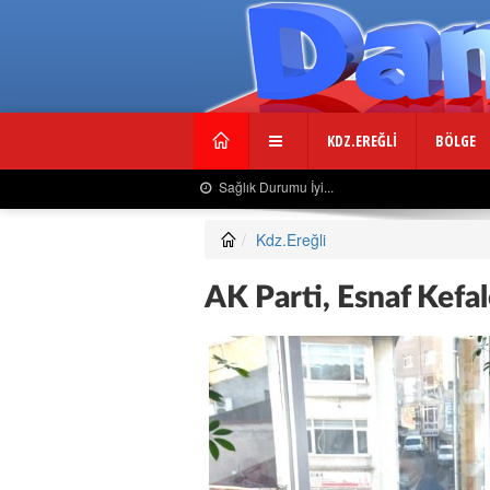
KDZ.EREĞLİ
BÖLGE
Usta Gazeteciden Sevindiren Haber....
Kdz.Ereğli
AK Parti, Esnaf Kefal