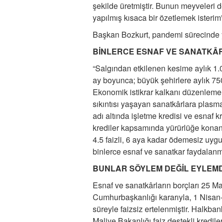
şekilde üretmiştir. Bunun meyveleri 
yapılmış kısaca bir özetlemek isterim
Başkan Bozkurt, pandemi sürecinde ya
BİNLERCE ESNAF VE SANATKÂ
“Salgından etkilenen kesime aylık 1.00
ay boyunca; büyük şehirlere aylık 750 l
Ekonomik istikrar kalkanı düzenlemel
sıkıntısı yaşayan sanatkârlara plas
adı altında işletme kredisi ve esnaf kr
krediler kapsamında yürürlüğe konan 25
4.5 faizli, 6 aya kadar ödemesiz uyg
binlerce esnaf ve sanatkar faydalanmı
BUNLAR SÖYLEM DEĞİL EYLEMD
Esnaf ve sanatkârların borçları 25 M
Cumhurbaşkanlığı kararıyla, 1 Nisan-
süreyle faizsiz ertelenmiştir. Halkba
Maliye Bakanlığı faiz destekli kredil