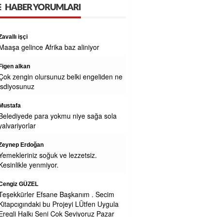
HABER YORUMLARI
Zavallı işçi
Maaşa gelince Afrika baz aliniyor
Figen alkan
Çok zengin olursunuz belki engeliden ne
isdiyosunuz
Mustafa
Belediyede para yokmu niye sağa sola
yalvariyorlar
Zeynep Erdoğan
Yemekleriniz soğuk ve lezzetsiz.
Kesinlikle yenmiyor.
Cengiz GÜZEL
Teşekkürler Efsane Başkanım . Secim
Kitapcıgındaki bu Projeyi LÜtfen Uygula
Eregli Halkı Seni Cok Seviyoruz Pazar