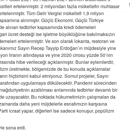
Başkanımız. Çok güzel özetlemiş.
tleri ertelenmiştir. 2 milyondan fazla mükellefin muhtasar
Gerçekten bizlerinde, sevdiği, hiç
telenmiştir. Tüm Gelir Vergisi mükellefi 1,9 milyon
kimselere tepeden bakmazdı. Saygı ve
apsamına alınmıştır. Güçlü Ekonomi, Güçlü Türkiye
sevgiyle yaklaştırdı.Nur mekan
...
DEVAMI
de alınan tedbirler kapsamında kredi ödemeleri
ari ücret desteği ise işletme büyüklüğüne bakılmaksızın
Nizamettin halıcıoğlu
meleri ertelenmiştir. Ve son olarak lokanta, restoran ve
Allah rahmet eylesin mekanı cennet
şkanımız Sayın Recep Tayyip Erdoğan’ın müjdesiyle yine
olsun inşallah ailesine ve dostlarına
ilyon liranın altındaysa ve yine 2020 cirosu yüzde 50’nin
sabır ve metanetler el fatiha .
arasında hibe verileceği açıklanmıştır. Bunlar eylemlerdir,
popülizm üretmekte, bölgemizde de bu konuda açıklamalar
ların hiçbirisini kabul etmiyoruz. Somut projeler, Sayın
arafından uygulamaya dökülecektir. Pandemi sürecinden
mağduriyetinin azaltılması anlamında tedbirler devamlı bir
i de uzayacaktır. Bu noktada hükumetimizin çalışmaları da
 zamanda daha yeni müjdelerle esnafımızın karşısına
arti icraat yapar, diğerleri ise sadece konuşur, popülizm
iyle sona erdi.