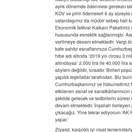
aylık dönemde ödenmesi gereken taksi
KDV ve prim ödemeleri 6 ay süreyle er
vatandaşımız da mücbir sebep hali k
Ekonomik İstikrar Kalkanı Paketimiz 
hususunda esneklik sağlanmıştır. Asg
verilmeye devam etmektedir. Vergi öde
kafe sahibi esnaflarımıza Cumhurba
hibe adı altında ‘2019 yılı cirosu 3 m
altındaysa’ 2.000 lira ile 40.000 lira 
söylem değildir, icraattır. Birileri 
yapıldı teşkilatlar tarafından. Biz bun
Cumhurbaşkanımız ve hükumetimiz t
etkilenen esnaf ve sanatkârlarımızın 
şekilde gelecek ve tedbirlerin süres
devam etmektedir. İnşallah ilerleyen
çıkacağız. Yine tekrar ediyorum ‘AK P
yapar.’
Ziyaret, karşılıklı iyi niyet temenniler