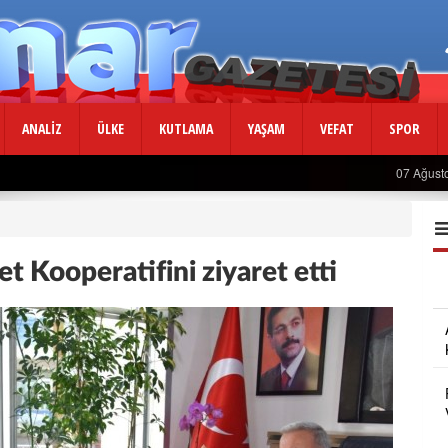
ANALİZ
ÜLKE
KUTLAMA
YAŞAM
VEFAT
SPOR
07 Ağust
et Kooperatifini ziyaret etti