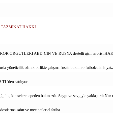
 TAZMİNAT HAKKI
EROR ORGUTLERI ABD-CIN VE RUSYA destelli ajan terorist HAKI
rda yöneticilik olarak birlikte çalışma fırsatı buldım o futbolcularla yat
3 TL'den satılıyor
iği, hiç kimselere tepeden bakmazdı. Saygı ve sevgiyle yaklaştırdı.Nur
ostlarına sabır ve metanetler el fatiha .