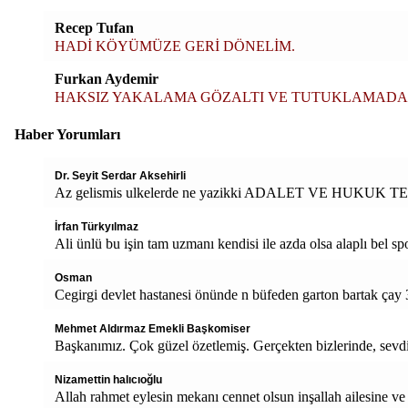
Recep Tufan
HADİ KÖYÜMÜZE GERİ DÖNELİM.
Furkan Aydemir
HAKSIZ YAKALAMA GÖZALTI VE TUTUKLAMADA
Haber Yorumları
Dr. Seyit Serdar Aksehirli
Az gelismis ulkelerde ne yazikki ADALET VE HUKUK T
İrfan Türkyılmaz
Ali ünlü bu işin tam uzmanı kendisi ile azda olsa alaplı bel spo
Osman
Cegirgi devlet hastanesi önünde n büfeden garton bartak çay 
Mehmet Aldırmaz Emekli Başkomiser
Başkanımız. Çok güzel özetlemiş. Gerçekten bizlerinde, sevd
Nizamettin halıcıoğlu
Allah rahmet eylesin mekanı cennet olsun inşallah ailesine ve d