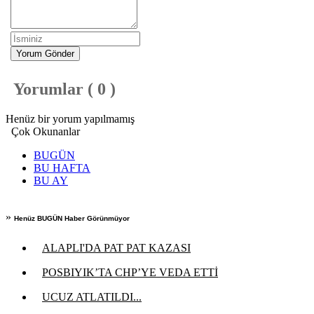
Yorum Gönder
Yorumlar ( 0 )
Henüz bir yorum yapılmamış
Çok Okunanlar
BUGÜN
BU HAFTA
BU AY
»
Henüz BUGÜN Haber Görünmüyor
ALAPLI'DA PAT PAT KAZASI
POSBIYIK’TA CHP’YE VEDA ETTİ
UCUZ ATLATILDI...