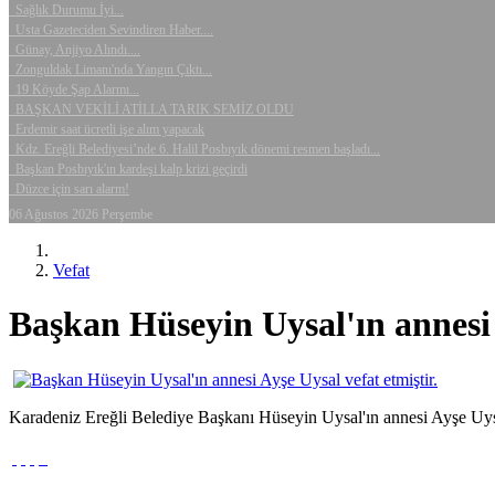
Sağlık Durumu İyi...
Usta Gazeteciden Sevindiren Haber....
Günay, Anjiyo Alındı....
Zonguldak Limanı'nda Yangın Çıktı...
19 Köyde Şap Alarmı...
BAŞKAN VEKİLİ ATİLLA TARIK SEMİZ OLDU
Erdemir saat ücretli işe alım yapacak
Kdz. Ereğli Belediyesi’nde 6. Halil Posbıyık dönemi resmen başladı...
Başkan Posbıyık'ın kardeşi kalp krizi geçirdi
Düzce için sarı alarm!
06 Ağustos 2026 Perşembe
Vefat
Başkan Hüseyin Uysal'ın annesi 
Karadeniz Ereğli Belediye Başkanı Hüseyin Uysal'ın annesi Ayşe Uysal