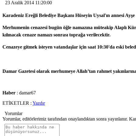
23 Aralik 2014 11:20:00
Karadeniz Ereğli Belediye Başkanı Hüseyin Uysal'ın annesi Ayşe U
Merhumenin cenazesi bugün öğle namazına müteakip Alaplı Kür
kılınacak cenaze namazı sonrası toprağa verilecektir.
Cenazeye gitmek isteyen vatandaşlar için saat 10:30'da eski beled
Damar Gazetesi olarak merhumeye Allah’tan rahmet yakınlarına ve
Haber
: damar67
ETİKETLER :
Yazdır
Yorumlar
Yorumlar, editörlerimiz tarafından onaylandıktan sonra yayınlanır. Ka