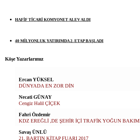
HAFİF TİCARİ KOMYONET ALEV ALDI
40 MİLYONLUK YATIRIMDA 2. ETAP BAŞLADI
Köşe Yazarlarımız
Ercan YÜKSEL
DÜNYADA EN ZOR DİN
Necati GÜNAY
Cengiz Halil ÇİÇEK
Fahri Özdemir
KDZ EREĞLİ ,DE ŞEHİR İÇİ TRAFİK YOĞUN BAKIMDA
Savaş ÜNLÜ
21. BARTIN KİTAP FUARI 2017