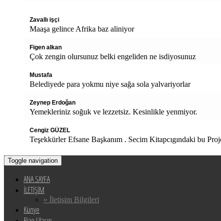
Zavallı işçi
Maaşa gelince Afrika baz aliniyor
Figen alkan
Çok zengin olursunuz belki engeliden ne isdiyosunuz
Mustafa
Belediyede para yokmu niye sağa sola yalvariyorlar
Zeynep Erdoğan
Yemekleriniz soğuk ve lezzetsiz. Kesinlikle yenmiyor.
Cengiz GÜZEL
Teşekkürler Efsane Başkanım . Secim Kitapcıgındaki bu Proj
Toggle navigation
ANA SAYFA
İLETİŞİM
» İletişim Bilgileri
Künye
Bize Ulaşın