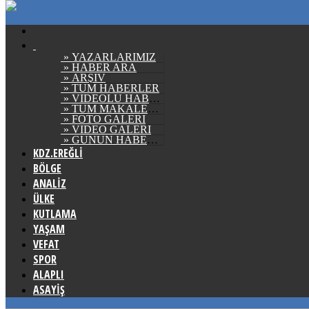
» YAZARLARIMIZ
» HABER ARA
» ARŞİV
» TÜM HABERLER
» VİDEOLU HABERLER
» TÜM MAKALELER
» FOTO GALERİ
» VİDEO GALERİ
» GÜNÜN HABERLERİ
KDZ.EREĞLİ
BÖLGE
ANALİZ
ÜLKE
KUTLAMA
YAŞAM
VEFAT
SPOR
ALAPLI
ASAYİŞ