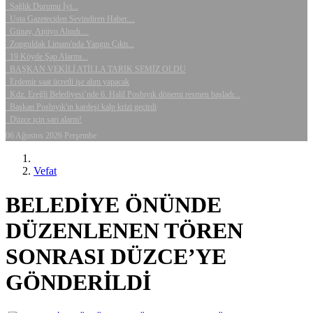
Sağlık Durumu İyi...
Usta Gazeteciden Sevindiren Haber....
Günay, Anjiyo Alındı....
Zonguldak Limanı'nda Yangın Çıktı...
19 Köyde Şap Alarmı...
BAŞKAN VEKİLİ ATİLLA TARIK SEMİZ OLDU
Erdemir saat ücretli işe alım yapacak
Kdz. Ereğli Belediyesi’nde 6. Halil Posbıyık dönemi resmen başladı...
Başkan Posbıyık'ın kardeşi kalp krizi geçirdi
Düzce için sarı alarm!
06 Ağustos 2026 Perşembe
Vefat
BELEDİYE ÖNÜNDE
DÜZENLENEN TÖREN
SONRASI DÜZCE’YE
GÖNDERİLDİ