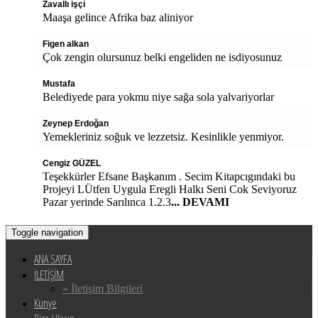
Zavallı işçi
Maaşa gelince Afrika baz aliniyor
Figen alkan
Çok zengin olursunuz belki engeliden ne isdiyosunuz
Mustafa
Belediyede para yokmu niye sağa sola yalvariyorlar
Zeynep Erdoğan
Yemekleriniz soğuk ve lezzetsiz. Kesinlikle yenmiyor.
Cengiz GÜZEL
Teşekkürler Efsane Başkanım . Secim Kitapcıgındaki bu
Projeyi LÜtfen Uygula Eregli Halkı Seni Cok Seviyoruz
Pazar yerinde Sarılınca 1.2.3
... DEVAMI
Toggle navigation
ANA SAYFA
İLETİŞİM
» İletişim Bilgileri
Künye