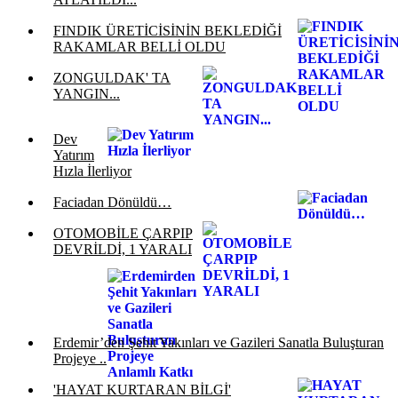
FINDIK ÜRETİCİSİNİN BEKLEDİĞİ
RAKAMLAR BELLİ OLDU
ZONGULDAK' TA
YANGIN...
Dev
Yatırım
Hızla İlerliyor
Faciadan Dönüldü…
OTOMOBİLE ÇARPIP
DEVRİLDİ, 1 YARALI
Erdemir’den Şehit Yakınları ve Gazileri Sanatla Buluşturan
Projeye ..
'HAYAT KURTARAN BİLGİ'