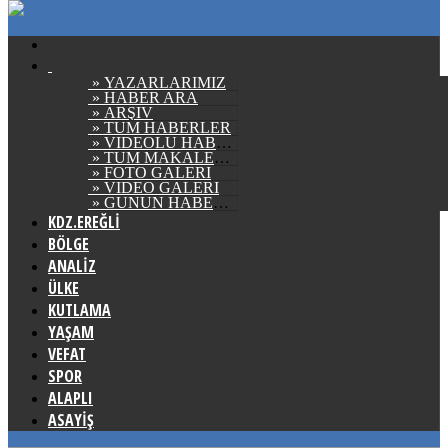
» YAZARLARIMIZ
» HABER ARA
» ARŞİV
» TÜM HABERLER
» VİDEOLU HABERLER
» TÜM MAKALELER
» FOTO GALERİ
» VİDEO GALERİ
» GÜNÜN HABERLERİ
KDZ.EREĞLİ
BÖLGE
ANALİZ
ÜLKE
KUTLAMA
YAŞAM
VEFAT
SPOR
ALAPLI
ASAYİŞ