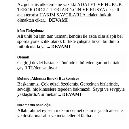
Az gelismis ulkelerde ne yazikki ADALET VE HUKUK
TEROR ORGUTLERI ABD-CIN VE RUSYA destelli
ajan terorist HAKIM SAVCILARLA adaleti hukuk
olmaktan cikar
... DEVAMI
İrfan Türkyılmaz
Ali ünlü bu işin tam uzmanı kendisi ile azda olsa alaplı bel
sporda yöneticilik olarak birlikte çalışma fırsatı buldım o
futbolcularla yat
... DEVAMI
Osman
Cegirgi devlet hastanesi önünde n büfeden garton bartak
çay 3 TL'den satılıyor
Mehmet Aldırmaz Emekli Başkomiser
Başkanımız. Çok güzel özetlemiş. Gerçekten bizlerinde,
sevdiği, hiç kimselere tepeden bakmazdı. Saygı ve sevgiyle
yaklaştırdı.Nur mekan
... DEVAMI
Nizamettin halıcıoğlu
Allah rahmet eylesin mekanı cennet olsun inşallah ailesine
ve dostlarına sabır ve metanetler el fatiha .