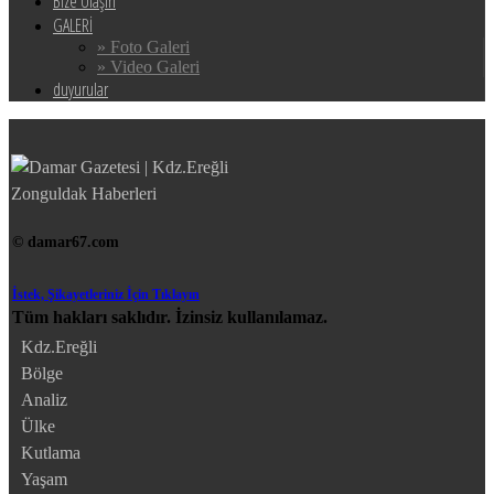
Bize Ulaşın
GALERİ
» Foto Galeri
» Video Galeri
duyurular
© damar67.com
İstek, Şikayetleriniz İçin Tıklayın
Tüm hakları saklıdır. İzinsiz kullanılamaz.
Kdz.Ereğli
Bölge
Analiz
Ülke
Kutlama
Yaşam