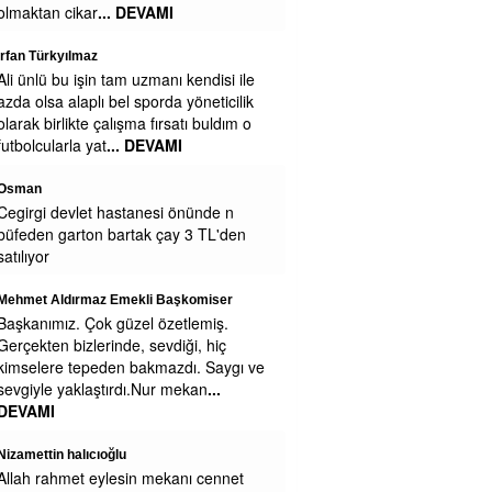
isdiyosunuz
Mustafa
Belediyede para yokmu niye sağa sola
yalvariyorlar
Zeynep Erdoğan
Yemekleriniz soğuk ve lezzetsiz.
Kesinlikle yenmiyor.
Cengiz GÜZEL
Teşekkürler Efsane Başkanım . Secim
Kitapcıgındaki bu Projeyi LÜtfen Uygula
Eregli Halkı Seni Cok Seviyoruz Pazar
yerinde Sarılınca 1.2.3
... DEVAMI