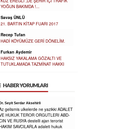
KDZ EREĞLİ ,DE ŞEHİR İÇİ TRAFİK
YOĞUN BAKIMDA !...
Savaş ÜNLÜ
21. BARTIN KİTAP FUARI 2017
Recep Tufan
HADİ KÖYÜMÜZE GERİ DÖNELİM.
Furkan Aydemir
HAKSIZ YAKALAMA GÖZALTI VE
TUTUKLAMADA TAZMİNAT HAKKI
HABER YORUMLARI
Zavallı işçi
Maaşa gelince Afrika baz aliniyor
Figen alkan
Çok zengin olursunuz belki engeliden ne