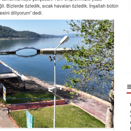
li. Bizlerde özledik, sıcak havaları özledik. İnşallah bütün
sini diliyorum” dedi.
Dr. Seyit Serdar Aksehirli
Az gelismis ulkelerde ne yazikki ADALET
VE HUKUK TEROR ORGUTLERI ABD-
CIN VE RUSYA destelli ajan terorist
HAKIM SAVCILARLA adaleti hukuk