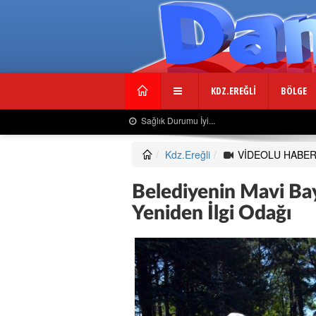
KDZ.EREĞLİ
BÖLGE
Usta Gazeteciden Sevindiren Haber....
Kdz.Ereğli
VİDEOLU HABE
Belediyenin Mavi Bayr
Yeniden İlgi Odağı