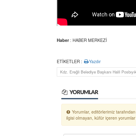
Haber
: HABER MERKEZİ
ETİKETLER :
Yazdır
Kdz. Ereğli Belediye Başkanı Halil Posbıyı
YORUMLAR
Yorumlar, editörlerimiz tarafından
ilgisi olmayan, küfür içeren yoruml