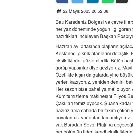
22 Mayis 2025 20:52:38
Batı Karadeniz Bölgesi ve çevre iller
her yaz döneminde yoğun ilgi gören S
hazırlıkları inceleyen Başkan Posbıyı
Haziran ayı ortasında plajların açıl
Kestaneci piknik alanlarını dolaştık.
eksikliklerini gözlemledik. Bütün baş
görüp yapsınlar diye geziyoruz. Mavi
Özellikle kışın dalgalarda yine büyü
yerleri kazıyoruz, yeniden demirli b
Her sezon bize pahalıya mal oluyor. 
Kum temizleme makinesini Filyos Bel
Çakılları temizleyecek. Şuana kadar 
hazırız ama sahada bir takım çöken ye
boyalarımız var onları tamamlıyoruz.
var. Buradan Sevgi Plajı’na geçeceğiz
her bölümün lideri kendi eksiklikler