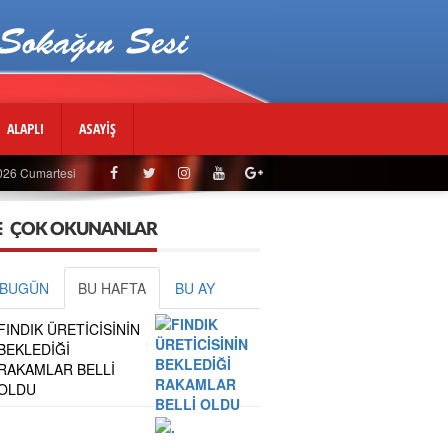
ALAPLI
ASAYİŞ
026 Cumartesi
ÇOK OKUNANLAR
BUGÜN
BU HAFTA
BU AY
FINDIK ÜRETİCİSİNİN
BEKLEDİĞİ
RAKAMLAR BELLİ
OLDU
.