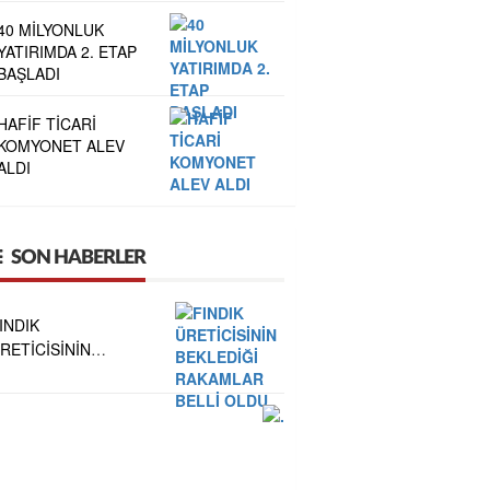
40 MİLYONLUK
YATIRIMDA 2. ETAP
BAŞLADI
HAFİF TİCARİ
KOMYONET ALEV
ALDI
SON HABERLER
INDIK
RETİCİSİNİN
EKLEDİĞİ
AKAMLAR BELLİ
LDU