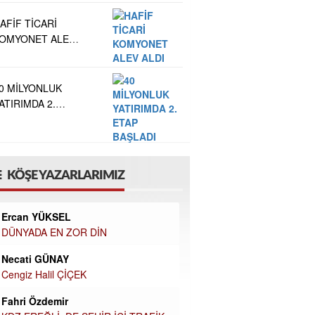
AFİF TİCARİ
OMYONET ALEV
LDI
0 MİLYONLUK
ATIRIMDA 2.
TAP BAŞLADI
KÖŞE YAZARLARIMIZ
Ercan YÜKSEL
DÜNYADA EN ZOR DİN
Necati GÜNAY
Cengiz Halil ÇİÇEK
Fahri Özdemir