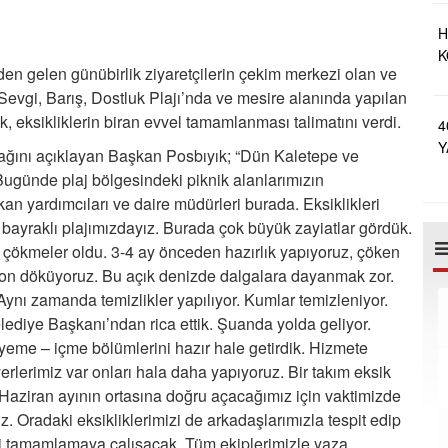
H
K
den gelen günübirlik ziyaretçilerin çekim merkezi olan ve
A
evgi, Barış, Dostluk Plajı’nda ve mesire alanında yapılan
k, eksikliklerin biran evvel tamamlanması talimatını verdi.
4
Y
acağını açıklayan Başkan Posbıyık; “Dün Kaletepe ve
E
 Bugünde plaj bölgesindeki piknik alanlarımızın
kan yardımcıları ve daire müdürleri burada. Eksiklikleri
 bayraklı plajımızdayız. Burada çok büyük zayiatlar gördük.
k çökmeler oldu. 3-4 ay önceden hazırlık yapıyoruz, çöken
eton döküyoruz. Bu açık denizde dalgalara dayanmak zor.
Aynı zamanda temizlikler yapılıyor. Kumlar temizleniyor.
ediye Başkanı’ndan rica ettik. Şuanda yolda geliyor.
yeme – içme bölümlerini hazır hale getirdik. Hizmete
rlerimiz var onları hala daha yapıyoruz. Bir takım eksik
 Haziran ayının ortasına doğru açacağımız için vaktimizde
. Oradaki eksikliklerimizi de arkadaşlarımızla tespit edip
ini tamamlamaya çalışacak. Tüm ekiplerimizle yaza