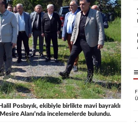
F
Ü
B
alil Posbıyık, ekibiyle birlikte mavi bayraklı
R
e Mesire Alanı’nda incelemelerde bulundu.
O
.