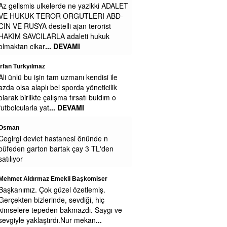
Maaşa gelince Afrika baz aliniyor
Figen alkan
Çok zengin olursunuz belki engeliden ne
isdiyosunuz
Mustafa
Belediyede para yokmu niye sağa sola
yalvariyorlar
Zeynep Erdoğan
Yemekleriniz soğuk ve lezzetsiz.
Kesinlikle yenmiyor.
Cengiz GÜZEL
Teşekkürler Efsane Başkanım . Secim
Kitapcıgındaki bu Projeyi LÜtfen Uygula
Eregli Halkı Seni Cok Seviyoruz Pazar
yerinde Sarılınca 1.2.3
... DEVAMI