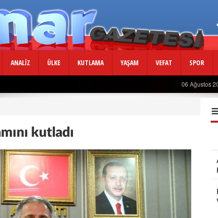
ANALİZ
ÜLKE
KUTLAMA
YAŞAM
VEFAT
SPOR
Usta Gazeteciden Sevindiren Haber....
06 Ağustos 
mını kutladı