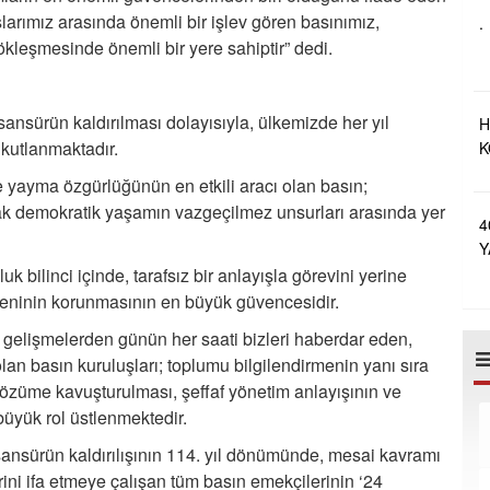
O
larımız arasında önemli bir işlev gören basınımız,
.
leşmesinde önemli bir yere sahiptir” dedi.
nsürün kaldırılması dolayısıyla, ülkemizde her yıl
H
kutlanmaktadır.
K
A
 yayma özgürlüğünün en etkili aracı olan basın;
rak demokratik yaşamın vazgeçilmez unsurları arasında yer
4
Y
E
k bilinci içinde, tarafsız bir anlayışla görevini yerine
zeninin korunmasının en büyük güvencesidir.
elişmelerden günün her saati bizleri haberdar eden,
olan basın kuruluşları; toplumu bilgilendirmenin yanı sıra
 çözüme kavuşturulması, şeffaf yönetim anlayışının ve
üyük rol üstlenmektedir.
ansürün kaldırılışının 114. yıl dönümünde, mesai kavramı
ini ifa etmeye çalışan tüm basın emekçilerinin ‘24