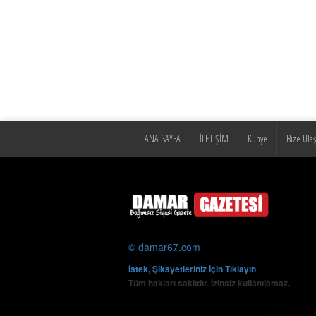
ANA SAYFA
İLETİŞİM
Künye
Bize Ulaş
© damar67.com
İstek, Şikayetleriniz İçin Tıklayın
Tüm hakları saklıdır. İzinsiz kullanılamaz.