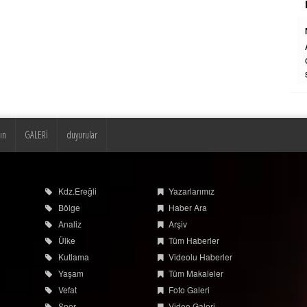
DEVAMI
ın
GALERİ
duyurular
Nizamettin halıcıoğlu
Allah rahmet eylesin mekanı cennet
olsun inşallah ailesine ve dostlarına
Kdz.Ereğli
Yazarlarımız
sabır ve metanetler el fatiha .
Bölge
Haber Ara
Analiz
Arşiv
Ülke
Tüm Haberler
Kutlama
Videolu Haberler
Yaşam
Tüm Makaleler
Vefat
Foto Galeri
Spor
Video Galeri
Alaplı
Günün Haberleri
Asayiş
Akçakoca
Zonguldak
Yığılca