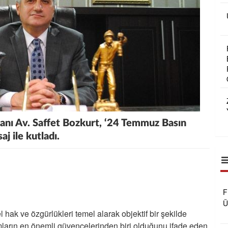
kanı Av. Saffet Bozkurt, ‘24 Temmuz Basın
j ile kutladı.
F
Ü
l hak ve özgürlükleri temel alarak objektif bir şekilde
B
umların en önemli güvencelerinden biri olduğunu ifade eden
R