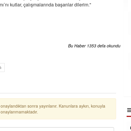
nı kutlar, çalışmalarında başarılar dilerim."
Bu Haber 1353 defa okundu
ı
 onaylandıktan sonra yayınlanır. Kanunlara aykırı, konuyla
ar onaylanmamaktadır.
Dr. Seyit Serdar Aksehirli