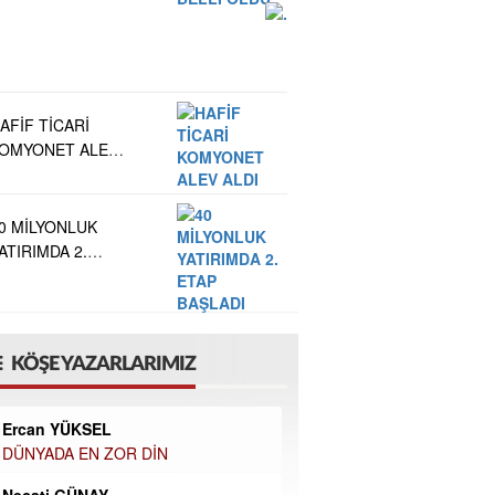
LDU
AFİF TİCARİ
OMYONET ALEV
LDI
0 MİLYONLUK
ATIRIMDA 2.
TAP BAŞLADI
KÖŞE YAZARLARIMIZ
Ercan YÜKSEL
DÜNYADA EN ZOR DİN
Necati GÜNAY