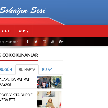
ALAPLI
ASAYİŞ
2026 Perşembe
ÇOK OKUNANLAR
BUGÜN
BU HAFTA
BU AY
ALAPLI'DA PAT PAT
KAZASI
POSBIYIK’TA CHP’YE
VEDA ETTİ