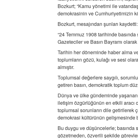
Bozkurt; “Kamu yönetimi ile vatandaş
demokrasinin ve Cumhuriyetimizin kök
Bozkurt, mesajından şunları kaydetti:
“24 Temmuz 1908 tarihinde basında sa
Gazeteciler ve Basın Bayramı olarak 
Tarihin her döneminde haber alma ve
toplumların gözü, kulağı ve sesi ola
almıştır.
Toplumsal değerlere saygılı, sorumlulu
getiren basın, demokratik toplum dü
Dünya ve ülke gündeminde yaşanan g
iletişim özgürlüğünün en etkili aracı 
toplumsal sorunların dile getirilerek
demokrasi kültürünün gelişmesinde b
Bu duygu ve düşüncelerle; basında s
gözetmeden, özverili şekilde görevler