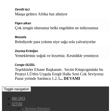
Zavallı işçi
Maaşa gelince Afrika baz aliniyor
Figen alkan
Çok zengin olursunuz belki engeliden ne isdiyosunuz
Mustafa
Belediyede para yokmu niye sağa sola yalvariyorlar
Zeynep Erdoğan
Yemekleriniz soğuk ve lezzetsiz. Kesinlikle yenmiyor.
Cengiz GÜZEL
Teşekkürler Efsane Başkanım . Secim Kitapcıgındaki bu
Projeyi LÜtfen Uygula Eregli Halkı Seni Cok Seviyoruz
Pazar yerinde Sarılınca 1.2.3
... DEVAMI
Toggle navigation
ANA SAYFA
İLETİŞİM
» İletişim Bilgileri