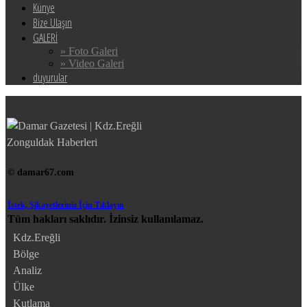
Künye
Bize Ulaşın
GALERİ
» Foto Galeri
» Video Galeri
duyurular
© damar67.com
İstek, Şikayetleriniz İçin Tıklayın
Tüm hakları saklıdır. İzinsiz kullanılamaz.
Kdz.Ereğli
Bölge
Analiz
Ülke
Kutlama