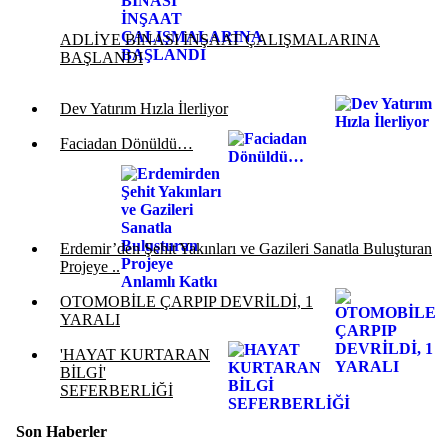
ADLİYE BİNASI İNŞAAT ÇALIŞMALARINA
BAŞLANDI
Dev Yatırım Hızla İlerliyor
Faciadan Dönüldü…
Erdemir’den Şehit Yakınları ve Gazileri Sanatla Buluşturan
Projeye ..
OTOMOBİLE ÇARPIP DEVRİLDİ, 1
YARALI
'HAYAT KURTARAN
BİLGİ'
SEFERBERLİĞİ
Son Haberler