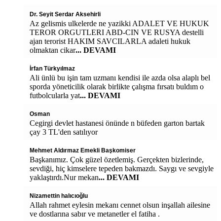
Dr. Seyit Serdar Aksehirli
Az gelismis ulkelerde ne yazikki ADALET VE HUKUK
TEROR ORGUTLERI ABD-CIN VE RUSYA destelli
ajan terorist HAKIM SAVCILARLA adaleti hukuk
olmaktan cikar
... DEVAMI
İrfan Türkyılmaz
Ali ünlü bu işin tam uzmanı kendisi ile azda olsa alaplı bel
sporda yöneticilik olarak birlikte çalışma fırsatı buldım o
futbolcularla yat
... DEVAMI
Osman
Cegirgi devlet hastanesi önünde n büfeden garton bartak
çay 3 TL'den satılıyor
Mehmet Aldırmaz Emekli Başkomiser
Başkanımız. Çok güzel özetlemiş. Gerçekten bizlerinde,
sevdiği, hiç kimselere tepeden bakmazdı. Saygı ve sevgiyle
yaklaştırdı.Nur mekan
... DEVAMI
Nizamettin halıcıoğlu
Allah rahmet eylesin mekanı cennet olsun inşallah ailesine
ve dostlarına sabır ve metanetler el fatiha .