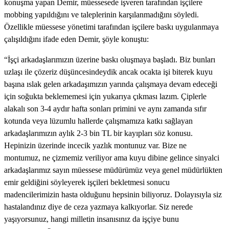
konuşma yapan Demir, müessesede işveren tarafından işçilere
mobbing yapıldığını ve taleplerinin karşılanmadığını söyledi.
Özellikle müessese yönetimi tarafından işçilere baskı uygulanmaya
çalışıldığını ifade eden Demir, şöyle konuştu:
“İşçi arkadaşlarımızın üzerine baskı oluşmaya başladı. Biz bunları
uzlaşı ile çözeriz düşüncesindeydik ancak ocakta işi biterek kuyu
başına ıslak gelen arkadaşımızın yarında çalışmaya devam edeceği
için soğukta beklememesi için yukarıya çıkması lazım. Çiplerle
alakalı son 3-4 aydır hafta sonları primini ve aynı zamanda sıfır
kotunda veya lüzumlu hallerde çalışmamıza katkı sağlayan
arkadaşlarımızın aylık 2-3 bin TL bir kayıpları söz konusu.
Hepinizin üzerinde incecik yazlık montunuz var. Bize ne
montumuz, ne çizmemiz veriliyor ama kuyu dibine gelince sinyalci
arkadaşlarımız sayın müessese müdürümüz veya genel müdürlükten
emir geldiğini söyleyerek işçileri bekletmesi sonucu
madencilerimizin hasta olduğunu hepsinin biliyoruz. Dolayısıyla siz
hastalandınız diye de ceza yazmaya kalkıyorlar. Siz nerede
yaşıyorsunuz, hangi milletin insanısınız da işçiye bunu