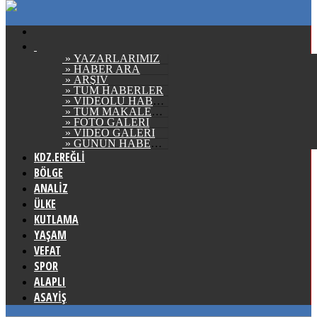
» YAZARLARIMIZ
» HABER ARA
» ARŞİV
» TÜM HABERLER
» VİDEOLU HABERLER
» TÜM MAKALELER
» FOTO GALERİ
» VİDEO GALERİ
» GÜNÜN HABERLERİ
KDZ.EREĞLİ
BÖLGE
ANALİZ
ÜLKE
KUTLAMA
YAŞAM
VEFAT
SPOR
ALAPLI
ASAYİŞ