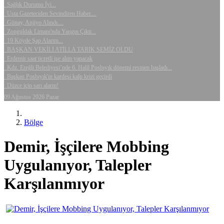
Sağlık Durumu İyi...
Usta Gazeteciden Sevindiren Haber....
Günay, Anjiyo Alındı....
Zonguldak Limanı'nda Yangın Çıktı...
19 Köyde Şap Alarmı...
BAŞKAN VEKİLİ ATİLLA TARIK SEMİZ OLDU
Erdemir saat ücretli işe alım yapacak
Kdz. Ereğli Belediyesi’nde 6. Halil Posbıyık dönemi resmen başladı...
Başkan Posbıyık'ın kardeşi kalp krizi geçirdi
Düzce için sarı alarm!
09 Ağustos 2026 Pazar
Bölge
Demir, İşçilere Mobbing
Uygulanıyor, Talepler
Karşılanmıyor