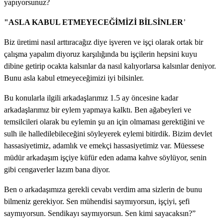
yapıyorsunuz?
"ASLA KABUL ETMEYECEĞİMİZİ BİLSİNLER
’
Biz üretimi nasıl arttıracağız diye işveren ve işçi olarak ortak bir
çalışma yapalım diyoruz karşılığında bu işçilerin hepsini kuyu
dibine getirip ocakta kalsınlar da nasıl kalıyorlarsa kalsınlar deniyor.
Bunu asla kabul etmeyeceğimizi iyi bilsinler.
Bu konularla ilgili arkadaşlarımız 1.5 ay öncesine kadar
arkadaşlarımız bir eylem yapmaya kalktı. Ben ağabeyleri ve
temsilcileri olarak bu eylemin şu an için olmaması gerektiğini ve
sulh ile halledilebileceğini söyleyerek eylemi bitirdik. Bizim devlet
hassasiyetimiz, adamlık ve emekçi hassasiyetimiz var. Müessese
müdür arkadaşım işçiye küfür eden adama kahve söylüyor, senin
gibi cengaverler lazım bana diyor.
Ben o arkadaşımıza gerekli cevabı verdim ama sizlerin de bunu
bilmeniz gerekiyor. Sen mühendisi saymıyorsun, işçiyi, şefi
saymıyorsun. Sendikayı saymıyorsun. Sen kimi sayacaksın?”