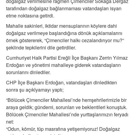
doğalgaz verilmesine rağmen Çimenciler Sokağa Dergaz
tarafından doğalgaz bağlanmaması vatandaşları isyan
etme noktasına getirdi.
Mahalle sakinleri, iktidar mensuplarının köylere dahi
doğalgaz verilmeye başlandığına dönük açıklamalarını
örnek göstererek, “Çimenciler halkı cezalandırıyor mu?”
şeklinde tepkilerini dile getirdiler.
Cumhuriyet Halk Partisi Ereğli İlçe Başkanı Zerrin Yılmaz
Erdoğan ve yönetimi mahalleye giderek vatandaşların
sorunlarını dinlediler.
CHP İlçe Başkanı Erdoğan, vatandaşları dinledikten
sonra şu açıklyamayı yaptı;
“Bölücek Çimenciler Mahallesi’nde hemşehrilerimizle bir
araya geldik; gündemi, sorunları ve beklentileri konuştuk.
Bölücek Çimenciler Mahallesi’nde yurttaşlarımızın feryadı
net:
“Odun, kömür, tüp masrafına yetişemiyoruz! Doğalgaz