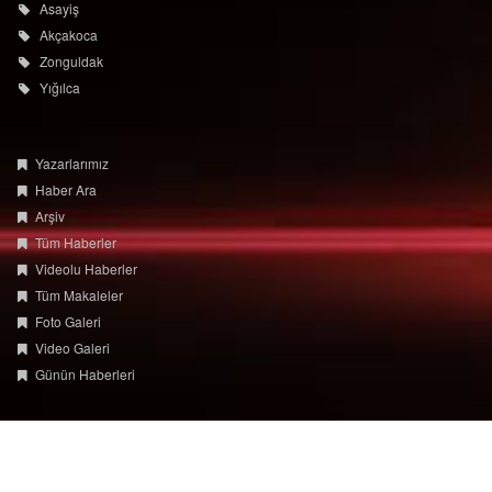
Asayiş
Akçakoca
Zonguldak
Yığılca
Yazarlarımız
Haber Ara
Arşiv
Tüm Haberler
Videolu Haberler
Tüm Makaleler
Foto Galeri
Video Galeri
Günün Haberleri