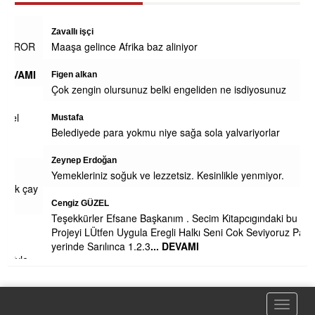
Zavallı işçi
OR
Maaşa gelince Afrika baz aliniyor
MI
Figen alkan
Çok zengin olursunuz belki engeliden ne isdiyosunuz
Mustafa
Belediyede para yokmu niye sağa sola yalvariyorlar
Zeynep Erdoğan
Yemekleriniz soğuk ve lezzetsiz. Kesinlikle yenmiyor.
çay
Cengiz GÜZEL
Teşekkürler Efsane Başkanım . Secim Kitapcıgındaki bu
Projeyi LÜtfen Uygula Eregli Halkı Seni Cok Seviyoruz Pazar
yerinde Sarılınca 1.2.3
... DEVAMI
Toggle