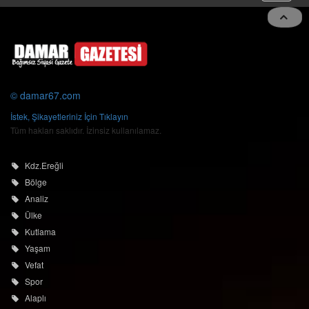
 ve
navigat
© damar67.com
İstek, Şikayetleriniz İçin Tıklayın
Tüm hakları saklıdır. İzinsiz kullanılamaz.
Kdz.Ereğli
Bölge
Analiz
Ülke
Kutlama
Yaşam
Vefat
Spor
Alaplı