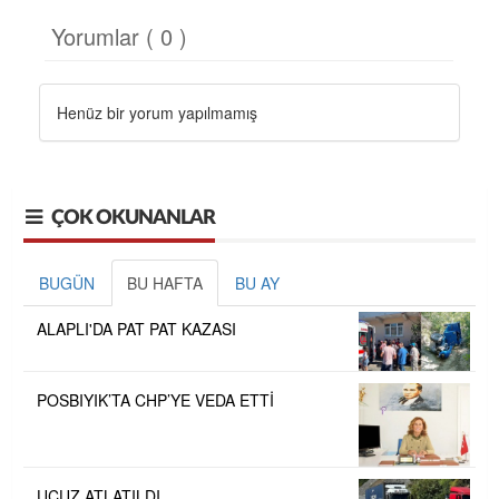
Yorumlar ( 0 )
Henüz bir yorum yapılmamış
ÇOK OKUNANLAR
BUGÜN
BU HAFTA
BU AY
ALAPLI'DA PAT PAT KAZASI
POSBIYIK’TA CHP’YE VEDA ETTİ
UCUZ ATLATILDI...