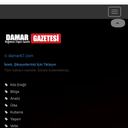
© damar67.com
İstek, Şikayetleriniz İçin Tıklayın
Tüm hakları saklıdır. İzinsiz kullanılamaz.
Kdz.Ereğli
Bölge
Analiz
Ülke
Kutlama
Yaşam
Vefat
Spor
Alaplı
Asayiş
Akçakoca
Zonguldak