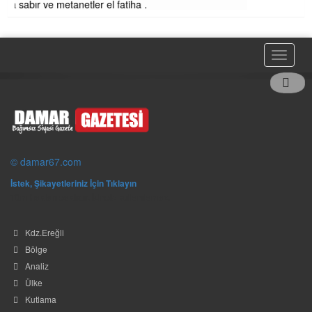
© damar67.com
İstek, Şikayetleriniz İçin Tıklayın
Tüm hakları saklıdır. İzinsiz kullanılamaz.
Kdz.Ereğli
Bölge
Analiz
Ülke
Kutlama
Yaşam
Vefat
Spor
Alaplı
Asayiş