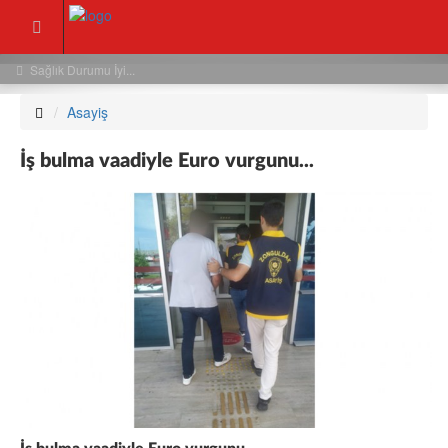
rumu İyi...
Usta Gazetecid
Asayiş
İş bulma vaadiyle Euro vurgunu...