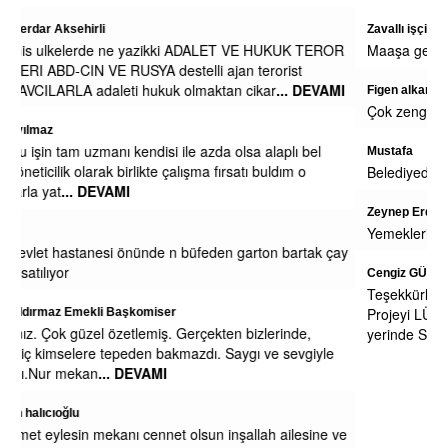
Zavallı işçi
KUK TEROR
Maaşa gelince Afrika baz aliniyor
ist
... DEVAMI
Figen alkan
Çok zengin olursunuz belki engeliden ne isdiyosunuz
plı bel
Mustafa
ım o
Belediyede para yokmu niye sağa sola yalvariyorlar
Zeynep Erdoğan
Yemekleriniz soğuk ve lezzetsiz. Kesinlikle yenmiyor.
bartak çay
Cengiz GÜZEL
Teşekkürler Efsane Başkanım . Secim Kitapcıgındaki bu
Projeyi LÜtfen Uygula Eregli Halkı Seni Cok Seviyoruz Pa
inde,
yerinde Sarılınca 1.2.3
... DEVAMI
sevgiyle
Toggle
ailesine ve
naviga