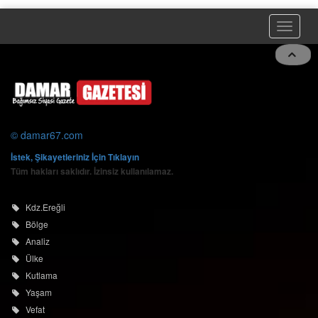
© damar67.com
İstek, Şikayetleriniz İçin Tıklayın
Tüm hakları saklıdır. İzinsiz kullanılamaz.
Kdz.Ereğli
Bölge
Analiz
Ülke
Kutlama
Yaşam
Vefat
Spor
Alaplı
Asayiş