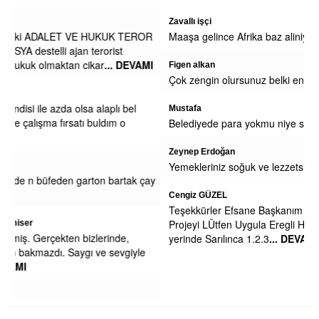
Zavallı işçi
EROR
Maaşa gelince Afrika baz aliniyor
VAMI
Figen alkan
Çok zengin olursunuz belki engeliden ne isdiyosunuz
l
Mustafa
Belediyede para yokmu niye sağa sola yalvariyorlar
Zeynep Erdoğan
Yemekleriniz soğuk ve lezzetsiz. Kesinlikle yenmiyor.
k çay
Cengiz GÜZEL
Teşekkürler Efsane Başkanım . Secim Kitapcıgındaki bu
Projeyi LÜtfen Uygula Eregli Halkı Seni Cok Seviyoruz Pazar
yerinde Sarılınca 1.2.3
... DEVAMI
yle
Toggle
ne ve
naviga