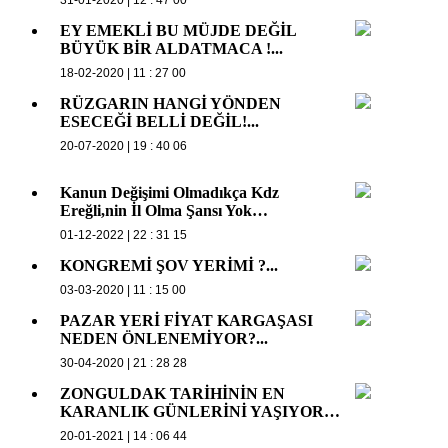
31-01-2020 | 12 : 47 00
EY EMEKLİ BU MÜJDE DEĞİL
BÜYÜK BİR ALDATMACA !...
18-02-2020 | 11 : 27 00
RÜZGARIN HANGİ YÖNDEN
ESECEĞİ BELLİ DEĞİL!...
20-07-2020 | 19 : 40 06
Kanun Değişimi Olmadıkça Kdz
Ereğli,nin İl Olma Şansı Yok…
01-12-2022 | 22 : 31 15
KONGREMİ ŞOV YERİMİ ?...
03-03-2020 | 11 : 15 00
PAZAR YERİ FİYAT KARGAŞASI
NEDEN ÖNLENEMİYOR?...
30-04-2020 | 21 : 28 28
ZONGULDAK TARİHİNİN EN
KARANLIK GÜNLERİNİ YAŞIYOR…
20-01-2021 | 14 : 06 44