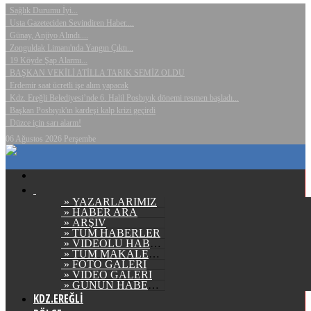
Sağlık Durumu İyi...
Usta Gazeteciden Sevindiren Haber....
Günay, Anjiyo Alındı....
Zonguldak Limanı'nda Yangın Çıktı...
19 Köyde Şap Alarmı...
BAŞKAN VEKİLİ ATİLLA TARIK SEMİZ OLDU
Erdemir saat ücretli işe alım yapacak
Kdz. Ereğli Belediyesi’nde 6. Halil Posbıyık dönemi resmen başladı...
Başkan Posbıyık'ın kardeşi kalp krizi geçirdi
Düzce için sarı alarm!
06 Ağustos 2026 Perşembe
» YAZARLARIMIZ
» HABER ARA
» ARŞİV
» TÜM HABERLER
» VİDEOLU HABERLER
» TÜM MAKALELER
» FOTO GALERİ
» VİDEO GALERİ
» GÜNÜN HABERLERİ
KDZ.EREĞLİ