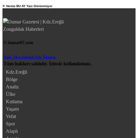
»
Henüz BU AY Yazı Görünmüyor
© damar67.com
İstek, Şikayetleriniz İçin Tıklayın
Tüm hakları saklıdır. İzinsiz kullanılamaz.
Kdz.Ereğli
Bölge
Analiz
Ülke
Kutlama
Yaşam
Vefat
Spor
Alaplı