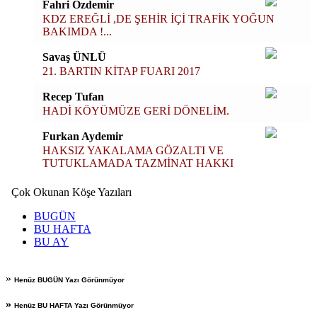
Fahri Özdemir
KDZ EREĞLİ ,DE ŞEHİR İÇİ TRAFİK YOĞUN
BAKIMDA !...
Savaş ÜNLÜ
21. BARTIN KİTAP FUARI 2017
Recep Tufan
HADİ KÖYÜMÜZE GERİ DÖNELİM.
Furkan Aydemir
HAKSIZ YAKALAMA GÖZALTI VE
TUTUKLAMADA TAZMİNAT HAKKI
Çok Okunan Köşe Yazıları
BUGÜN
BU HAFTA
BU AY
»
Henüz BUGÜN Yazı Görünmüyor
»
Henüz BU HAFTA Yazı Görünmüyor