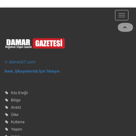
© damar67.com
İstek, Şikayetleriniz İçin Tıklayın
Tüm hakları saklıdır. İzinsiz kullanılamaz.
Kdz.Ereğli
Bölge
Analiz
Ülke
Kutlama
Yaşam
Vefat
Spor
Alaplı
Asayiş