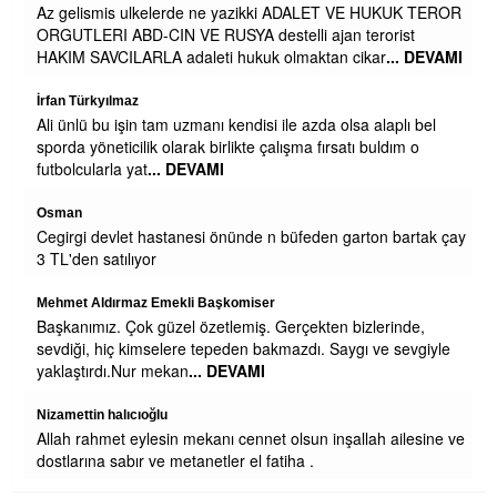
ki ADALET VE HUKUK TEROR
Maaşa gelince Afrika baz aliniyor
telli ajan terorist
 olmaktan cikar
... DEVAMI
Figen alkan
Çok zengin olursunuz belki engeliden ne
 ile azda olsa alaplı bel
Mustafa
alışma fırsatı buldım o
Belediyede para yokmu niye sağa sola ya
Zeynep Erdoğan
Yemekleriniz soğuk ve lezzetsiz. Kesinlik
n büfeden garton bartak çay
Cengiz GÜZEL
Teşekkürler Efsane Başkanım . Secim Ki
Projeyi LÜtfen Uygula Eregli Halkı Seni
Gerçekten bizlerinde,
yerinde Sarılınca 1.2.3
... DEVAMI
kmazdı. Saygı ve sevgiyle
 olsun inşallah ailesine ve
tiha .
Toggle
naviga