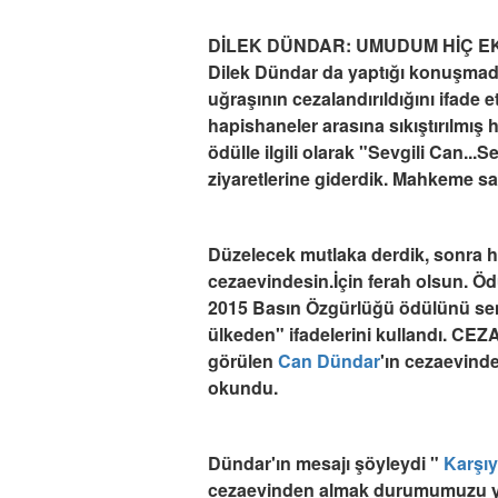
DİLEK DÜNDAR: UMUDUM HİÇ EKS
Dilek Dündar da yaptığı konuşma
uğraşının cezalandırıldığını ifade e
hapishaneler arasına sıkıştırılmış 
ödülle ilgili olarak "Sevgili Can...S
ziyaretlerine giderdik. Mahkeme sal
Düzelecek mutlaka derdik, sonra hi
cezaevindesin.İçin ferah olsun. Öd
2015 Basın Özgürlüğü ödülünü sen
ülkeden" ifadelerini kullandı. C
görülen
Can Dündar
'ın cezaevind
okundu.
Dündar'ın mesajı şöyleydi "
Karşı
cezaevinden almak durumumuzu yete