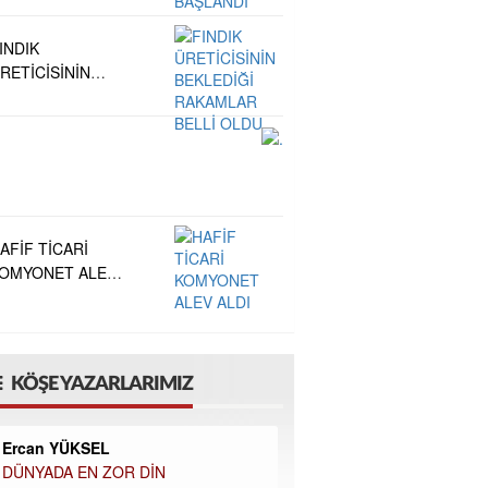
AŞLANDI
INDIK
RETİCİSİNİN
EKLEDİĞİ
AKAMLAR BELLİ
LDU
AFİF TİCARİ
OMYONET ALEV
LDI
KÖŞE YAZARLARIMIZ
Ercan YÜKSEL
DÜNYADA EN ZOR DİN