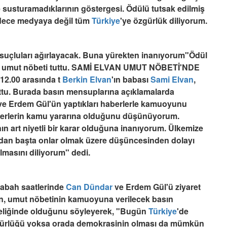
ve susturamadıklarının göstergesi. Ödülü tutsak edilmiş
adece medyaya değil tüm
Türkiye
'ye özgürlük diliyorum.
suçluları ağırlayacak. Buna yürekten inanıyorum"Ödül
rak umut nöbeti tuttu. SAMİ ELVAN UMUT NÖBETİ'NDE
 12.00 arasında t
Berkin Elvan
'ın babası
Sami Elvan
,
tuttu. Burada basın mensuplarına açıklamalarda
ve Erdem Gül'ün yaptıkları haberlerle kamuoyunu
 haberlerin kamu yararına olduğunu düşünüyorum.
n art niyetli bir karar olduğuna inanıyorum. Ülkemize
ndan başta onlar olmak üzere düşüncesinden dolayı
lmasını diliyorum" dedi.
sabah saatlerinde
Can Dündar
ve Erdem Gül'ü ziyaret
lan, umut nöbetinin kamuoyuna verilecek basın
teliğinde olduğunu söyleyerek, "Bugün
Türkiye
'de
zgürlüğü yoksa orada demokrasinin olması da mümkün