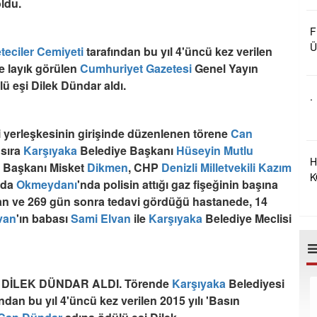
oldu.
B
F
Ü
teciler Cemiyeti
tarafından bu yıl 4'üncü kez verilen
B
e layık görülen
Cumhuriyet Gazetesi
Genel Yayın
R
lü eşi Dilek Dündar aldı.
O
.
 yerleşkesinin girişinde düzenlenen törene
Can
 sıra
Karşıyaka
Belediye Başkanı
Hüseyin Mutlu
H
Başkanı Misket
Dikmen
, CHP
Denizli
Milletvekili
Kazım
K
ında
Okmeydanı
'nda polisin attığı gaz fişeğinin başına
A
an ve 269 gün sonra tedavi gördüğü hastanede, 14
van
'ın babası
Sami Elvan
ile
Karşıyaka
Belediye Meclisi
DİLEK DÜNDAR ALDI. Törende
Karşıyaka
Belediyesi
ından bu yıl 4'üncü kez verilen 2015 yılı 'Basın