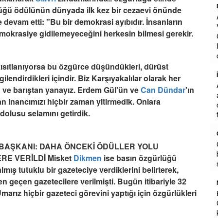
Dr. Seyit Serdar Aksehirli
lüğü ödülünün dünyada ilk kez bir cezaevi önünde
Az gelismis ulkelerde ne yazikki ADALET
e devam etti: "Bu bir demokrasi ayıbıdır. İnsanların
VE HUKUK TEROR ORGUTLERI ABD-
demokrasiye gidilemeyeceğini herkesin bilmesi gerekir.
CIN VE RUSYA destelli ajan terorist
HAKIM SAVCILARLA adaleti hukuk
olmaktan cikar
... DEVAMI
kısıtlanıyorsa bu özgürce düşündükleri, dürüst
İrfan Türkyılmaz
gilendirdikleri içindir. Biz Karşıyakalılar olarak her
Ali ünlü bu işin tam uzmanı kendisi ile
ve barıştan yanayız. Erdem Gül'ün ve
Can Dündar
'ın
azda olsa alaplı bel sporda yöneticilik
n inancımızı hiçbir zaman yitirmedik. Onlara
olarak birlikte çalışma fırsatı buldım o
k dolusu selamını getirdik.
futbolcularla yat
... DEVAMI
Osman
Cegirgi devlet hastanesi önünde n
İ BAŞKANI: DAHA ÖNCEKİ ÖDÜLLER YOLU
büfeden garton bartak çay 3 TL'den
RE VERİLDİ Misket
Dikmen
ise basın özgürlüğü
satılıyor
mış tutuklu bir gazeteciye verdiklerini belirterek,
en geçen gazetecilere verilmişti. Bugün itibariyle 32
Mehmet Aldırmaz Emekli Başkomiser
marız hiçbir gazeteci görevini yaptığı için özgürlükleri
Başkanımız. Çok güzel özetlemiş.
Gerçekten bizlerinde, sevdiği, hiç
kimselere tepeden bakmazdı. Saygı ve