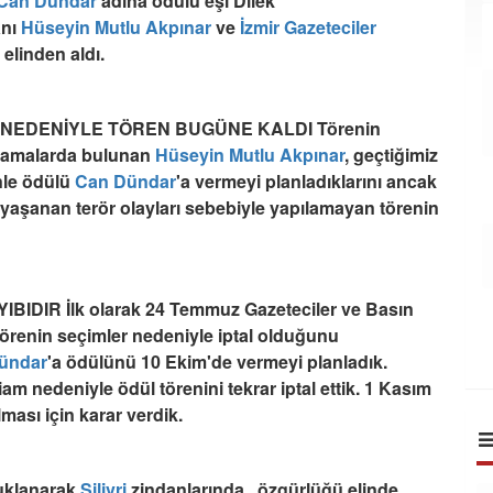
Can Dündar
adına ödülü eşi Dilek
anı
Hüseyin Mutlu Akpınar
ve
İzmir
Gazeteciler
n elinden aldı.
NEDENİYLE TÖREN BUGÜNE KALDI Törenin
klamalarda bulunan
Hüseyin Mutlu Akpınar
, geçtiğimiz
nle ödülü
Can Dündar
'a vermeyi planladıklarını ancak
 yaşanan terör olayları sebebiyle yapılamayan törenin
DIR İlk olarak 24 Temmuz Gazeteciler ve Basın
örenin seçimler nedeniyle iptal olduğunu
ündar
'a ödülünü 10 Ekim'de vermeyi planladık.
am nedeniyle ödül törenini tekrar iptal ettik. 1 Kasım
ması için karar verdik.
tuklanarak
Silivri
zindanlarında.. özgürlüğü elinde