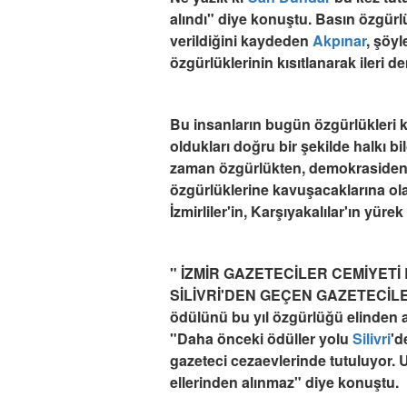
alındı" diye konuştu. Basın özgür
verildiğini kaydeden
Akpınar
, şöyl
özgürlüklerinin kısıtlanarak ileri 
Bu insanların bugün özgürlükleri 
oldukları doğru bir şekilde halkı bil
zaman özgürlükten, demokrasiden 
özgürlüklerine kavuşacaklarına ola
İzmirliler'in, Karşıyakalılar'ın yüre
" İZMİR GAZETECİLER CEMİYET
SİLİVRİ'DEN GEÇEN GAZETECİLE
ödülünü bu yıl özgürlüğü elinden al
"Daha önceki ödüller yolu
Silivri
'd
gazeteci cezaevlerinde tutuluyor. U
ellerinden alınmaz" diye konuştu.