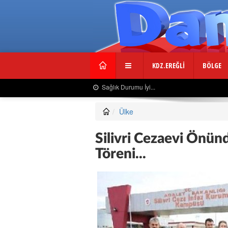
KDZ.EREĞLİ
BÖLGE
Usta Gazeteciden Sevindiren Haber....
Ülke
Silivri Cezaevi Önün
Töreni...