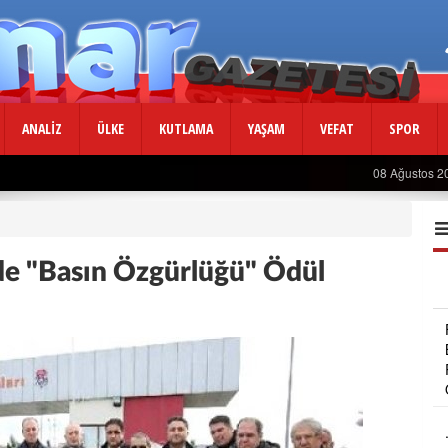
ANALİZ
ÜLKE
KUTLAMA
YAŞAM
VEFAT
SPOR
08 Ağustos 2
de "Basın Özgürlüğü" Ödül