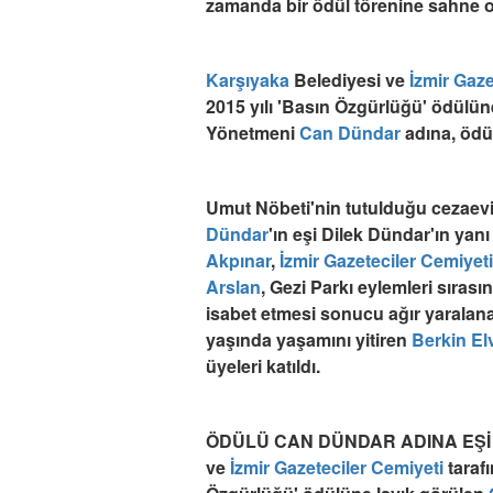
zamanda bir ödül törenine sahne 
Karşıyaka
Belediyesi ve
İzmir
Gaze
2015 yılı 'Basın Özgürlüğü' ödülün
Yönetmeni
Can Dündar
adına, ödü
Umut Nöbeti'nin tutulduğu cezaevi
Dündar
'ın eşi Dilek Dündar'ın yanı
Akpınar
,
İzmir
Gazeteciler Cemiyeti
Arslan
, Gezi Parkı eylemleri sıras
isabet etmesi sonucu ağır yaralan
yaşında yaşamını yitiren
Berkin El
üyeleri katıldı.
ÖDÜLÜ CAN DÜNDAR ADINA EŞİ 
ve
İzmir
Gazeteciler Cemiyeti
taraf