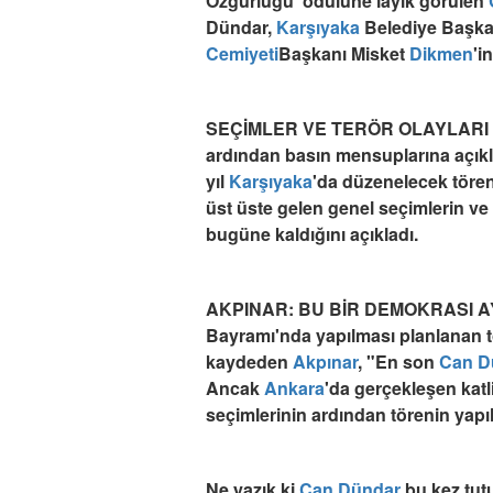
Özgürlüğü' ödülüne layık görülen
Dündar,
Karşıyaka
Belediye Başk
Cemiyeti
Başkanı Misket
Dikmen
'i
SEÇİMLER VE TERÖR OLAYLARI 
ardından basın mensuplarına açı
yıl
Karşıyaka
'da düzenelecek töre
üst üste gelen genel seçimlerin ve
bugüne kaldığını açıkladı.
AKPINAR: BU BİR DEMOKRASI AYIBI
Bayramı'nda yapılması planlanan t
kaydeden
Akpınar
, "En son
Can D
Ancak
Ankara
'da gerçekleşen katli
seçimlerinin ardından törenin yapıl
Ne yazık ki
Can Dündar
bu kez tu