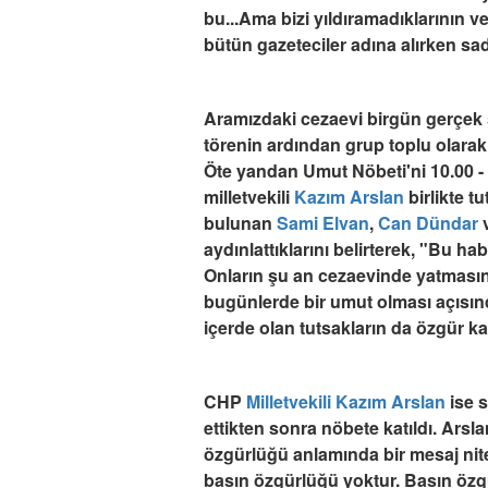
bu...Ama bizi yıldıramadıklarının 
bütün gazeteciler adına alırken s
Aramızdaki cezaevi birgün gerçek 
törenin ardından grup toplu ola
Öte yandan Umut Nöbeti'ni 10.00 -
milletvekili
Kazım Arslan
birlikte 
bulunan
Sami Elvan
,
Can Dündar
aydınlattıklarını belirterek, "Bu
Onların şu an cezaevinde yatmasını
bugünlerde bir umut olması açısı
içerde olan tutsakların da özgür ka
CHP
Milletvekili
Kazım Arslan
ise 
ettikten sonra nöbete katıldı. Ars
özgürlüğü anlamında bir mesaj ni
basın özgürlüğü yoktur. Basın ö