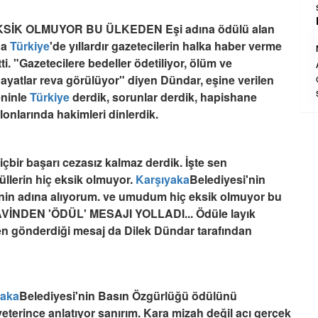
sevgiyle yaklaştırdı.Nur mekan
...
DEVAMI
İK OLMUYOR BU ÜLKEDEN Eşi adına ödülü alan
da
Türkiye
'de yıllardır gazetecilerin halka haber verme
Nizamettin halıcıoğlu
tti. "Gazetecilere bedeller ödetiliyor, ölüm ve
Allah rahmet eylesin mekanı cennet
olsun inşallah ailesine ve dostlarına
hayatlar reva görülüyor" diyen Dündar, eşine verilen
sabır ve metanetler el fatiha .
eninle
Türkiye
derdik, sorunlar derdik, hapishane
onlarında hakimleri dinlerdik.
çbir başarı cezasız kalmaz derdik. İşte sen
üllerin hiç eksik olmuyor.
Karşıyaka
Belediyesi'nin
in adına alıyorum. ve umudum hiç eksik olmuyor bu
EZAVİNDEN 'ÖDÜL' MESAJI YOLLADI... Ödüle layık
en gönderdiği mesaj da Dilek Dündar tarafından
yaka
Belediyesi'nin Basın Özgürlüğü ödülünü
rince anlatıyor sanırım. Kara mizah değil acı gerçek