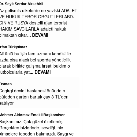
Zavallı işçi
Maaşa gelince Afrika baz aliniyor
Figen alkan
Çok zengin olursunuz belki engeliden ne
isdiyosunuz
Mustafa
Belediyede para yokmu niye sağa sola
yalvariyorlar
Zeynep Erdoğan
Yemekleriniz soğuk ve lezzetsiz.
Kesinlikle yenmiyor.
Cengiz GÜZEL
Teşekkürler Efsane Başkanım . Secim
Kitapcıgındaki bu Projeyi LÜtfen Uygula
Eregli Halkı Seni Cok Seviyoruz Pazar
yerinde Sarılınca 1.2.3
... DEVAMI