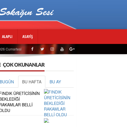
ALAPLI
ASAYİŞ
026 Cumartesi
ÇOK OKUNANLAR
BUGÜN
BU HAFTA
BU AY
FINDIK ÜRETİCİSİNİN
BEKLEDİĞİ
RAKAMLAR BELLİ
OLDU
.