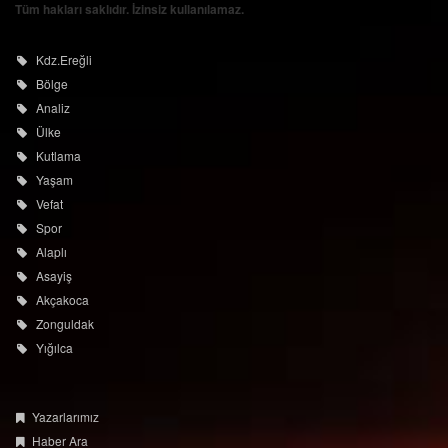
© damar67.com
İstek, Şikayetleriniz İçin Tıklayın
Tüm hakları saklıdır. İzinsiz kullanılamaz.
Kdz.Ereğli
Bölge
Analiz
Ülke
Kutlama
Yaşam
Vefat
Spor
Alaplı
Asayiş
Akçakoca
Zonguldak