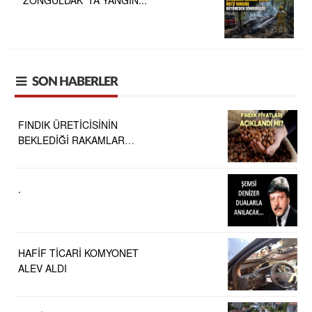
ZONGULDAK' TA YANGIN...
SON HABERLER
FINDIK ÜRETİCİSİNİN
BEKLEDİĞİ RAKAMLAR
BELLİ OLDU
.
HAFİF TİCARİ KOMYONET
ALEV ALDI