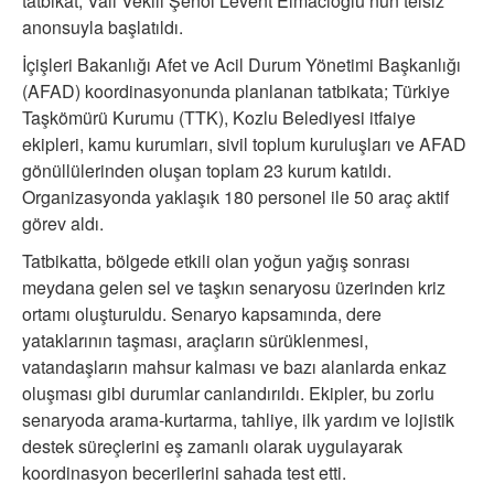
tatbikat, Vali Vekili Şenol Levent Elmacıoğlu’nun telsiz
anonsuyla başlatıldı.
İçişleri Bakanlığı Afet ve Acil Durum Yönetimi Başkanlığı
(AFAD) koordinasyonunda planlanan tatbikata; Türkiye
Taşkömürü Kurumu (TTK), Kozlu Belediyesi itfaiye
ekipleri, kamu kurumları, sivil toplum kuruluşları ve AFAD
gönüllülerinden oluşan toplam 23 kurum katıldı.
Organizasyonda yaklaşık 180 personel ile 50 araç aktif
görev aldı.
Tatbikatta, bölgede etkili olan yoğun yağış sonrası
meydana gelen sel ve taşkın senaryosu üzerinden kriz
ortamı oluşturuldu. Senaryo kapsamında, dere
yataklarının taşması, araçların sürüklenmesi,
vatandaşların mahsur kalması ve bazı alanlarda enkaz
oluşması gibi durumlar canlandırıldı. Ekipler, bu zorlu
senaryoda arama-kurtarma, tahliye, ilk yardım ve lojistik
destek süreçlerini eş zamanlı olarak uygulayarak
koordinasyon becerilerini sahada test etti.