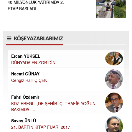
40 MİLYONLUK YATIRIMDA 2.
ETAP BAŞLADI
KÖŞE YAZARLARIMIZ
Ercan YÜKSEL
DÜNYADA EN ZOR DİN
Necati GÜNAY
Cengiz Halil ÇİÇEK
Fahri Özdemir
KDZ EREĞLİ ,DE ŞEHİR İÇİ TRAFİK YOĞUN
BAKIMDA !...
Savaş ÜNLÜ
21. BARTIN KİTAP FUARI 2017