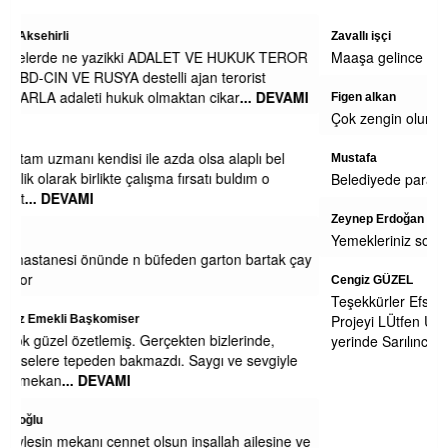
Zavallı işçi
ROR
Maaşa gelince Afrika baz aliniyor
VAMI
Figen alkan
Çok zengin olursunuz belki engeliden ne isdiyosunuz
Mustafa
Belediyede para yokmu niye sağa sola yalvariyorlar
Zeynep Erdoğan
Yemekleriniz soğuk ve lezzetsiz. Kesinlikle yenmiyor.
 çay
Cengiz GÜZEL
Teşekkürler Efsane Başkanım . Secim Kitapcıgındaki bu
Projeyi LÜtfen Uygula Eregli Halkı Seni Cok Seviyoruz Pazar
yerinde Sarılınca 1.2.3
... DEVAMI
le
Toggle
e ve
naviga