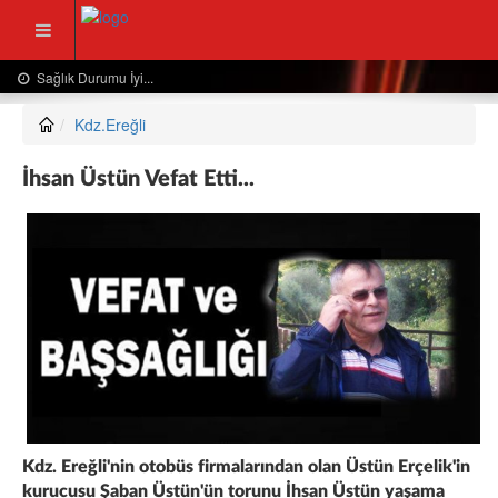
Usta Gazeteciden Sevindiren Haber....
Kdz.Ereğli
İhsan Üstün Vefat Etti...
Kdz. Ereğli'nin otobüs firmalarından olan Üstün Erçelik'in
kurucusu Şaban Üstün'ün torunu İhsan Üstün yaşama