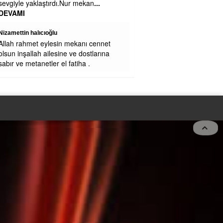
ekan
...
nı cennet
ostlarına
a .