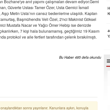
dan Bozhane'ye anıt yapımı çalışmaları devam ediyor.Gemi
han, Güverte Ustası Tamer Özer, Usta Gemici İsmail
H
Aşçı Metin Usta’nın cansız bedenlerine ulaşıldı. Kaptan
K
amurtaş, Başmühendis Veli Özel, 2'nci Makinist Göksel
A
mici Mustafa Nacar ve Yağcı Ömer Hebip ise denizde
karılırken, 7 kişi hala bulunamamış, geçtiğimiz 19 Kasım
4
Y
a protokol ve aile fertleri tarafından çelenk bırakılmıştı.
E
Bu Haber 485 defa okundu
 onaylandıktan sonra yayınlanır. Kanunlara aykırı, konuyla