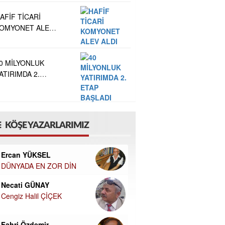
AFİF TİCARİ
OMYONET ALEV
LDI
0 MİLYONLUK
ATIRIMDA 2.
TAP BAŞLADI
KÖŞE YAZARLARIMIZ
Ercan YÜKSEL
DÜNYADA EN ZOR DİN
Necati GÜNAY
Cengiz Halil ÇİÇEK
Fahri Özdemir