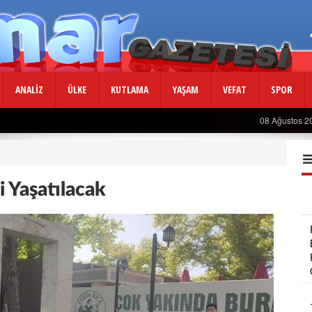
ANALİZ
ÜLKE
KUTLAMA
YAŞAM
VEFAT
SPOR
Usta Gazeteciden Sevindiren Haber..
08 Ağustos 2
i Yaşatılacak