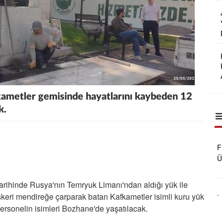
kametler gemisinde hayatlarını kaybeden 12
k.
F
Ü
B
R
arihinde Rusya'nın Temryuk Limanı'ndan aldığı yük ile
O
.
askeri mendireğe çarparak batan Kafkametler isimli kuru yük
ersonelin isimleri Bozhane'de yaşatılacak.