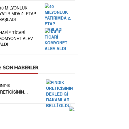
40 MİLYONLUK
YATIRIMDA 2. ETAP
BAŞLADI
HAFİF TİCARİ
KOMYONET ALEV
ALDI
SON HABERLER
INDIK
RETİCİSİNİN
EKLEDİĞİ
AKAMLAR BELLİ
LDU