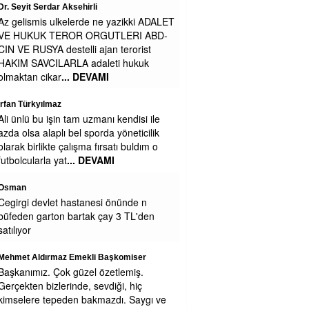
Zavallı işçi
azikki ADALET
Maaşa gelince Afrika baz aliniyor
LERI ABD-
 terorist
Figen alkan
i hukuk
Çok zengin olursunuz belki engeliden ne
isdiyosunuz
Mustafa
kendisi ile
Belediyede para yokmu niye sağa sola
yöneticilik
yalvariyorlar
tı buldım o
Zeynep Erdoğan
Yemekleriniz soğuk ve lezzetsiz.
Kesinlikle yenmiyor.
nünde n
 3 TL'den
Cengiz GÜZEL
Teşekkürler Efsane Başkanım . Secim
Kitapcıgındaki bu Projeyi LÜtfen Uygula
Eregli Halkı Seni Cok Seviyoruz Pazar
komiser
tlemiş.
yerinde Sarılınca 1.2.3
... DEVAMI
ği, hiç
ı. Saygı ve