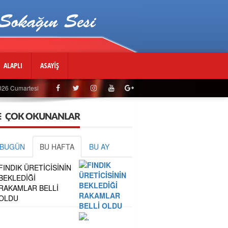
ALAPLI
ASAYİŞ
..
026 Cumartesi
ÇOK OKUNANLAR
BUGÜN
BU HAFTA
BU AY
FINDIK ÜRETİCİSİNİN
BEKLEDİĞİ
RAKAMLAR BELLİ
OLDU
.