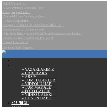
Sağlık Durumu İyi...
Usta Gazeteciden Sevindiren Haber....
Günay, Anjiyo Alındı....
Zonguldak Limanı'nda Yangın Çıktı...
19 Köyde Şap Alarmı...
BAŞKAN VEKİLİ ATİLLA TARIK SEMİZ OLDU
Erdemir saat ücretli işe alım yapacak
Kdz. Ereğli Belediyesi’nde 6. Halil Posbıyık dönemi resmen başladı...
Başkan Posbıyık'ın kardeşi kalp krizi geçirdi
Düzce için sarı alarm!
08 Ağustos 2026 Cumartesi
» YAZARLARIMIZ
» HABER ARA
» ARŞİV
» TÜM HABERLER
» VİDEOLU HABERLER
» TÜM MAKALELER
» FOTO GALERİ
» VİDEO GALERİ
» GÜNÜN HABERLERİ
KDZ.EREĞLİ