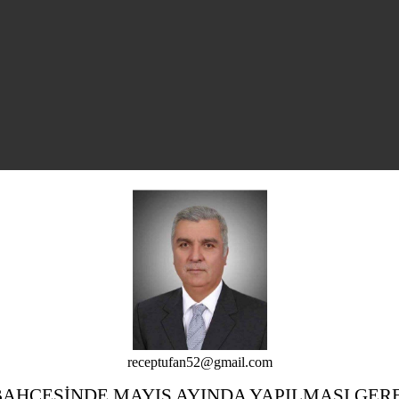
receptufan52@gmail.com
BAHÇESİNDE MAYIS AYINDA YAPILMASI GE