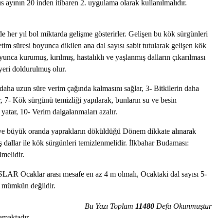
 ayının 20 inden itibaren 2. uygulama olarak kullanılmalıdır.
ol miktarda gelişme gösterirler. Gelişen bu kök sürgünleri
m süresi boyunca dikilen ana dal sayısı sabit tutularak gelişen kök
nca kurumuş, kırılmış, hastalıklı ve yaşlanmış dalların çıkarılması
 yeri doldurulmuş olur.
m çağında kalmasını sağlar, 3- Bitkilerin daha
ır, 7- Kök sürgünü temizliği yapılarak, bunların su ve besin
 yatar, 10- Verim dalgalanmaları azalır.
aprakların döküldüğü Dönem dikkate alınarak
dallar ile kök sürgünleri temizlenmelidir. İlkbahar Budaması:
lmelidir.
 olmalı, Ocaktaki dal sayısı 5-
ak mümkün değildir.
Bu Yazı Toplam
11480
Defa Okunmuştur
amaktadır.