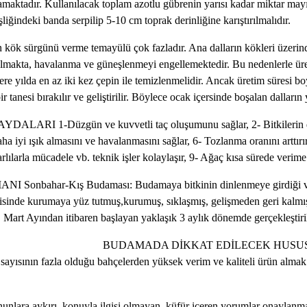
maktadır. Kullanılacak toplam azotlu gübrenin yarısı kadar miktar mayıs
liğindeki banda serpilip 5-10 cm toprak derinliğine karıştırılmalıdır.
emayülü çok fazladır. Ana dalların kökleri üzerinde her yıl b
lmakta, havalanma ve güneşlenmeyi engellemektedir. Bu nedenlerle üreti
yılda en az iki kez çepin ile temizlenmelidir. Ancak üretim süresi boyu
anesi bırakılır ve geliştirilir. Böylece ocak içersinde boşalan dalların
uşumunu sağlar, 2- Bitkilerin daha uzun süre veri
daha iyi ışık almasını ve havalanmasını sağlar, 6- Tozlanma oranını arttır
rlılarla mücadele vb. teknik işler kolaylaşır, 9- Ağaç kısa sürede verime
a bitkinin dinlenmeye girdiği ve büyük oranda y
isinde kurumaya yüz tutmuş,kurumuş, sıklaşmış, gelişmeden geri kalmış 
Mart Ayından itibaren başlayan yaklaşık 3 aylık dönemde gerçekleştiri
AR Ocaklar arası mesafe en az 4 m
dal sayısının fazla olduğu bahçelerden yüksek verim ve kaliteli ürün alm
nunlara aykırı, konuyla ilgisi olmayan, küfür içeren yorumlar onaylanm