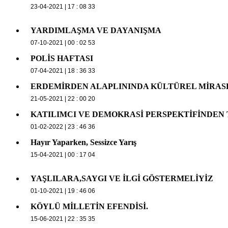
23-04-2021 | 17 : 08 33
YARDIMLAŞMA VE DAYANIŞMA
07-10-2021 | 00 : 02 53
POLİS HAFTASI
07-04-2021 | 18 : 36 33
ERDEMİRDEN ALAPLININDA KÜLTÜREL MİRAS
21-05-2021 | 22 : 00 20
KATILIMCI VE DEMOKRASİ PERSPEKTİFİNDEN
01-02-2022 | 23 : 46 36
Hayır Yaparken, Sessizce Yarış
15-04-2021 | 00 : 17 04
YAŞLILARA,SAYGI VE İLGİ GÖSTERMELİYİZ
01-10-2021 | 19 : 46 06
KÖYLÜ MİLLETİN EFENDİSİ.
15-06-2021 | 22 : 35 35