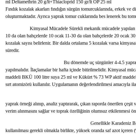
ml Deltamethrin 20 g/lt+Thiacloprid 150 gr
Fındık kozalak akarları fındığın sürgün tomurcuklarında, erkek ve d
oluşturmaktadır. Ayrıca yaprak tomur cuklarında bes lenerek bu to
Kimyasal Mücadele Sürekli mekanik mücadele yapılan bahçeler
10 da olan bahçelerde 10 ocak 11-30 da olan bahçelerde 20 ocak 30 da
kozalak sayısı belirlenir. Bir dalda ortalama 5 kozalak varsa kimy
süredir.
Bu dönemde uç sürgünler 4-4.5 yapraklı, yeni tomurcukla
yapılmalıdır. İlaçlamalar bir hafta içinde bitirilmelidir. Kimyasal 
maddeli BKÜ 100 litre suya 25 ml ve Kükürt % 73 WP aktif maddeli 
sırt atomizörü kullanılır. Uygulamanın değerlendirilmesi amacıyla il
Bu sayım sonucunda bir dala isabet eden 
yaprak örneği alınıp, analiz yaptırarak, çıkan raporda önerilen çeşi
verim alınmasını sağlar ve toprak özelliğinin olumsuz etkilenmesi ön
Genellikle Karadeniz Bölgesi fındık bahçelerinin b
kullanılması gerekli olmakla birlikte, yüksek oranda saf azot içer