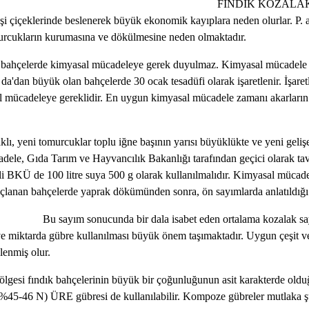
/lt OP 25 ml FINDIK KOZALAK AKARLARI (Phytop
işi çiçeklerinde beslenerek büyük ekonomik kayıplara neden olurlar. P. 
murcukların kurumasına ve dökülmesine neden olmaktadır.
de kimyasal mücadeleye gerek duyulmaz. Kimyasal mücadele yapılm
'dan büyük olan bahçelerde 30 ocak tesadüfi olarak işaretlenir. İşaretl
asal mücadeleye gereklidir. En uygun kimyasal mücadele zamanı akarları
r toplu iğne başının yarısı büyüklükte ve yeni gelişen mey
mücadele, Gıda Tarım ve Hayvancılık Bakanlığı tarafından geçici olarak t
BKÜ de 100 litre suya 500 g olarak kullanılmalıdır. Kimyasal mücadel
açlanan bahçelerde yaprak dökümünden sonra, ön sayımlarda anlatıldığı g
ortalama kozalak sayısı 5'den az ise uygula
t ve miktarda gübre kullanılması büyük önem taşımaktadır. Uygun çeşit v
lenmiş olur.
üyük bir çoğunluğunun asit karakterde olduğu dikkate
en (%45-46 N) ÜRE gübresi de kullanılabilir. Kompoze gübreler mutlaka