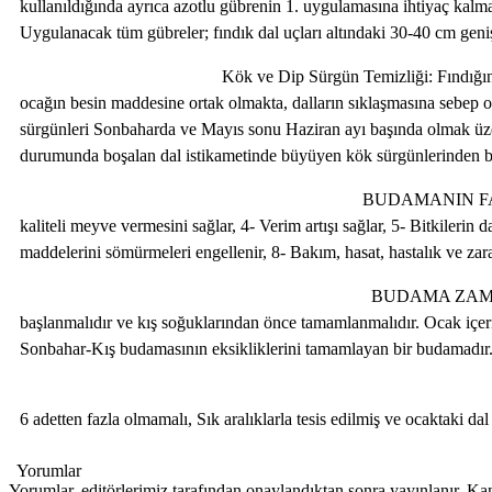
kullanıldığında ayrıca azotlu gübrenin 1. uygulamasına ihtiyaç kalma
Uygulanacak tüm gübreler; fındık dal uçları altındaki 30-40 cm geniş
Kök ve Dip Sürgün Temizliği: Fındığın kök sürgünü verme t
ocağın besin maddesine ortak olmakta, dalların sıklaşmasına sebep o
sürgünleri Sonbaharda ve Mayıs sonu Haziran ayı başında olmak üzere 
durumunda boşalan dal istikametinde büyüyen kök sürgünlerinden bir t
BUDAMANIN FAYDALARI 1-Düzgün ve kuvvetli taç ol
kaliteli meyve vermesini sağlar, 4- Verim artışı sağlar, 5- Bitkilerin 
maddelerini sömürmeleri engellenir, 8- Bakım, hasat, hastalık ve zara
BUDAMA ZAMANI Sonbahar-Kış Budaması: Budamay
başlanmalıdır ve kış soğuklarından önce tamamlanmalıdır. Ocak içer
Sonbahar-Kış budamasının eksikliklerini tamamlayan bir budamadır. 
BUDAMADA DİKKAT EDİLECEK HUSUSL
6 adetten fazla olmamalı, Sık aralıklarla tesis edilmiş ve ocaktaki 
Yorumlar
Yorumlar, editörlerimiz tarafından onaylandıktan sonra yayınlanır. Ka