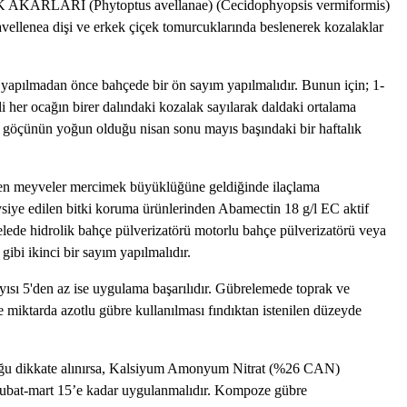
tus avellanae) (Cecidophyopsis vermiformis)
avellenea dişi ve erkek çiçek tomurcuklarında beslenerek kozalaklar
adan önce bahçede bir ön sayım yapılmalıdır. Bunun için; 1-
i her ocağın birer dalındaki kozalak sayılarak daldaki ortalama
n göçünün yoğun olduğu nisan sonu mayıs başındaki bir haftalık
veler mercimek büyüklüğüne geldiğinde ilaçlama
avsiye edilen bitki koruma ürünlerinden Abamectin 18 g/l EC aktif
ede hidrolik bahçe pülverizatörü motorlu bahçe pülverizatörü veya
ibi ikinci bir sayım yapılmalıdır.
ma başarılıdır. Gübrelemede toprak ve
e miktarda azotlu gübre kullanılması fındıktan istenilen düzeyde
 alınırsa, Kalsiyum Amonyum Nitrat (%26 CAN)
 şubat-mart 15’e kadar uygulanmalıdır. Kompoze gübre