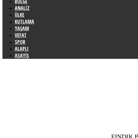
BÖLGE
ANALİZ
ÜLKE
KUTLAMA
YAŞAM
VEFAT
SPOR
ALAPLI
ASAYİŞ
FINDIK 