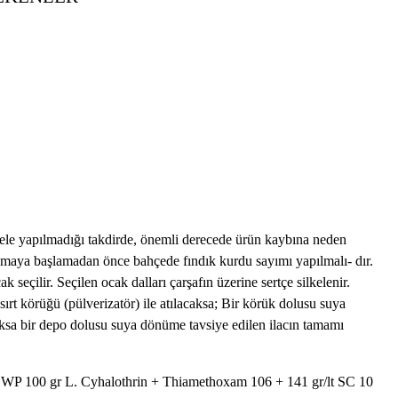
ILMASI GEREKENLER
ÜCADELESİ
apılmadığı takdirde, önemli derecede ürün kaybına neden
çlamaya başlamadan önce bahçede fındık kurdu sayımı yapılmalı- dır.
 seçilir. Seçilen ocak dalları çarşafın üzerine sertçe silkelenir.
 sırt körüğü (pülverizatör) ile atılacaksa; Bir körük dolusu suya
aksa bir depo dolusu suya dönüme tavsiye edilen ilacın tamamı
 Cyhalothrin + Thiamethoxam 106 + 141 gr/lt SC 10