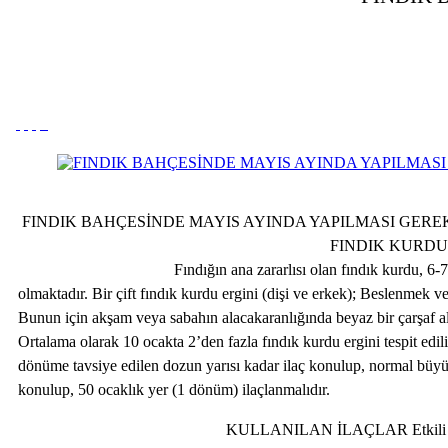
FINDIK BAHÇESİND
FINDIK K
Fındığın ana zararlısı olan fındık kurdu, 6-7 mm boyunda kü
olmaktadır. Bir çift fındık kurdu ergini (dişi ve erkek); Beslenmek
Bunun için akşam veya sabahın alacakaranlığında beyaz bir çarşaf alınıp
Ortalama olarak 10 ocakta 2’den fazla fındık kurdu ergini tespit edili
dönüme tavsiye edilen dozun yarısı kadar ilaç konulup, normal büyük
konulup, 50 ocaklık yer (1 dönüm) ilaçlanmalıdır.
KULLANILAN İLAÇLAR Etkili Maddesi Dönüme Dozu Spi