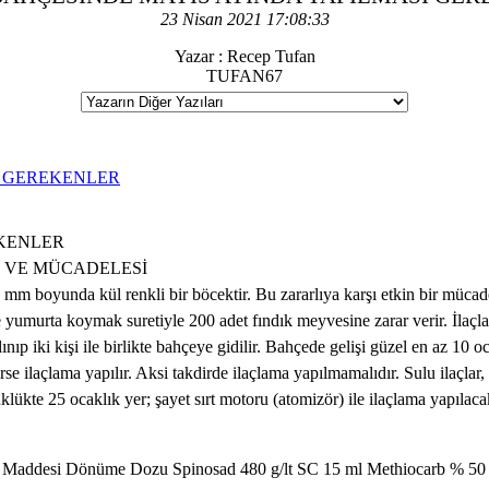
23 Nisan 2021 17:08:33
Yazar : Recep Tufan
TUFAN67
E MAYIS AYINDA YAP
URDU VE M
l renkli bir böcektir. Bu zararlıya karşı etkin bir mücadele y
 ve yumurta koymak suretiyle 200 adet fındık meyvesine zarar verir. İla
 iki kişi ile birlikte bahçeye gidilir. Bahçede gelişi güzel en az 10 ocak
rse ilaçlama yapılır. Aksi takdirde ilaçlama yapılmamalıdır. Sulu ilaçlar,
lükte 25 ocaklık yer; şayet sırt motoru (atomizör) ile ilaçlama yapılac
nosad 480 g/lt SC 15 ml Methiocarb % 50 WP 100 gr L.