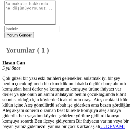
Yorum Gönder
Yorumlar ( 1 )
Hasan Can
5 yıl önce
Çok güzel bir yazı eski tarihleri gelenekleri anlatmak iyi bir şey
benim çocukluğumda bir ekmeklik un tabakla ölçülür borç alınırdı
komşudan hani derler ya komşunun komşuya ürüne ihtiyacı var
derler ya işte onun anlamını anlatayım benim çocukluğumda kibrit
sıkıntısı olduğu için köylerde Ocak olurdu oraya Ateş ocaktaki küle
külün içine Ateş gömülürdü sabah işe giderken ama bazen gördüğün
Ateş akşam sönerdi o zaman beat kürekle komşuya ateş almaya
giderdik ben yaşadım köyden şehirlere yürüme gidilirdi komşu
komşuya sorardı Ben ilçeye gidiyorum Bir ihtiyacın var mı veya bir
bayan yalnız gidemezdi yanına bir çocuk arkadaş alı
... DEVAMI