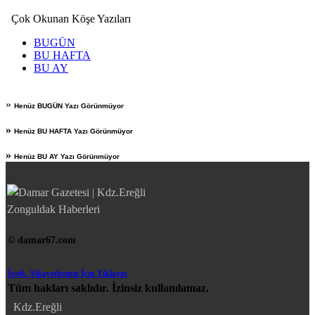
Çok Okunan Köşe Yazıları
BUGÜN
BU HAFTA
BU AY
»
Henüz BUGÜN Yazı Görünmüyor
»
Henüz BU HAFTA Yazı Görünmüyor
»
Henüz BU AY Yazı Görünmüyor
© damar67.com
İstek, Şikayetleriniz İçin Tıklayın
Tüm hakları saklıdır. İzinsiz kullanılamaz.
Kdz.Ereğli