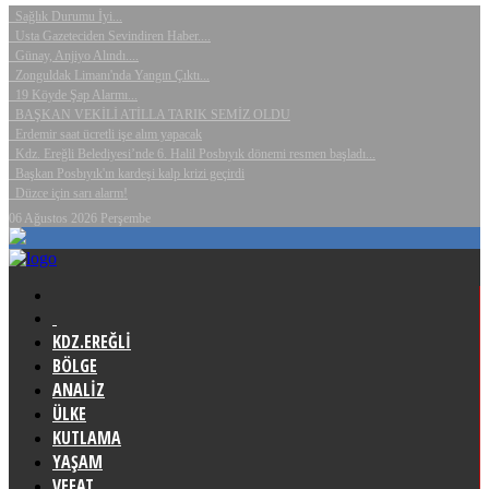
Sağlık Durumu İyi...
Usta Gazeteciden Sevindiren Haber....
Günay, Anjiyo Alındı....
Zonguldak Limanı'nda Yangın Çıktı...
19 Köyde Şap Alarmı...
BAŞKAN VEKİLİ ATİLLA TARIK SEMİZ OLDU
Erdemir saat ücretli işe alım yapacak
Kdz. Ereğli Belediyesi’nde 6. Halil Posbıyık dönemi resmen başladı...
Başkan Posbıyık'ın kardeşi kalp krizi geçirdi
Düzce için sarı alarm!
06 Ağustos 2026 Perşembe
KDZ.EREĞLİ
BÖLGE
ANALİZ
ÜLKE
KUTLAMA
YAŞAM
VEFAT