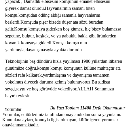
yapacak , Damatlık elbisesini komşunun emanet elbisesini
giyerek damat olurdu.Hayvanalrının samanı biten
komşu,komşudan ödünç aldığı samanla hayvanlarını
beslerdi.Komşuda pişer bizede düşer ata sözü buradan
gelir.Komşu komşuya giderken boş gitmez, h,ç bişey bulamazsa
sepetine, bulgur, keşkek, ve ya gabuklu bakla gibi ürünlerden
koyarak komşuya giderdi.Komşu komşu nun
yardımıyla,dayanışmasıyla ayakta dururdu.
Teknolojinin baş döndürü hızla yayılması 1980,yıllardan itibaren
günümüze doğru,komşu komşu,komşunun külüne muhtaçtır ata
sözleri rafa kalkarak,yardımlaşma ve dayanışma tamamen
yokolmuş diyecek duruma gelmiş bulunuyoruz.Bu gidişat
sevgi,saygı ve hoş görüyüde yokediyor.ALLAH Sonumuzu
hayırlı eylesin.
Bu Yazı Toplam
11408
Defa Okunmuştur
Yorumlar
Yorumlar, editörlerimiz tarafından onaylandıktan sonra yayınlanır.
Kanunlara aykırı, konuyla ilgisi olmayan, küfür içeren yorumlar
onaylanmamaktadır.